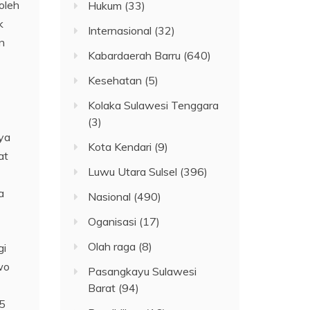
oleh
Hukum
(33)
k
Internasional
(32)
n
Kabardaerah Barru
(640)
Kesehatan
(5)
Kolaka Sulawesi Tenggara
(3)
nya
Kota Kendari
(9)
at
Luwu Utara Sulsel
(396)
a
Nasional
(490)
Oganisasi
(17)
Olah raga
(8)
gi
wo
Pasangkayu Sulawesi
Barat
(94)
 5