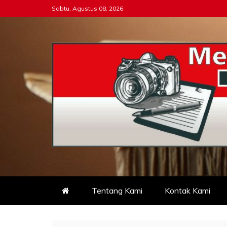
Skip
Sabtu, Agustus 08, 2026
to
content
Tipikor-ri-online.my.i
Keadilan Itu Wajib Bersih
Tentang Kami
Kontak Kami