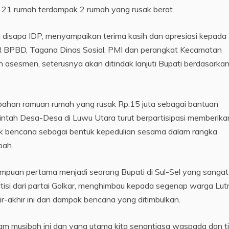
 21 rumah terdampak 2 rumah yang rusak berat.
disapa IDP, menyampaikan terima kasih dan apresiasi kepada
CR BPBD, Tagana Dinas Sosial, PMI dan perangkat Kecamatan
asesmen, seterusnya akan ditindak lanjuti Bupati berdasarkan 
 bahan ramuan rumah yang rusak Rp.15 juta sebagai bantuan
erintah Desa-Desa di Luwu Utara turut berpartisipasi memberika
k bencana sebagai bentuk kepedulian sesama dalam rangka
bah.
rempuan pertama menjadi seorang Bupati di Sul-Sel yang sangat
tisi dari partai Golkar, menghimbau kepada segenap warga Lut
r-akhir ini dan dampak bencana yang ditimbulkan.
dalam musibah ini dan yang utama kita senantiasa waspada dan t