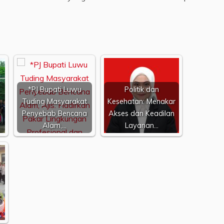
*PJ Bupati Luwu
Politik dan
Tuding Masyarakat
Kesehatan: Menakar
Penyebab Bencana
Akses dan Keadilan
Alam,…
Layanan…