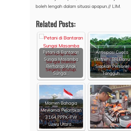
boleh lengah dalam situasi apapun.// LIM.
Related Posts:
Petani di Bantaran
Antisipasi Cuaca
Sungai Masamba
Ekstrem, BRI Barru
Berharap Anak
Siapkan Personel
Sungai…
Tangguh…
Momen Bahagia
Mewarnai Pelantikan
3.164 PPPK-PW
Luwu Utara…