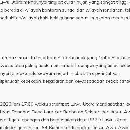
Luwu Utara mempunyai tingkat curah hujan yang sangat tinggi, 
g berada di wilayah bantaran sungai dan wilayah rendahan, ta
 perbukitan/wilayah kaki-kaki gunung sebab longsoran tanah pu
a karena semua itu terjadi karena kehendak yang Maha Esa, ha
iwa itu atau paling tidak meminimalisir dampak yang timbul akib
unyai tanda-tanda sebelum terjadi, maka kita diperintahkan
diperlukan kepekaan, kesadaran dan kewaspadaan setiap tand
il 2023 jam 17.00 waktu setempat Luwu Utara mendapatkan la
 dusun Pondang Desa Lara Kec.Baebunta Selatan dan dusun A
Investigasi lapangan dan berdasarkan data BPBD Luwu Utara
mpak dengan rincian, 84 Rumah terdampak di dusun Awo-Awo