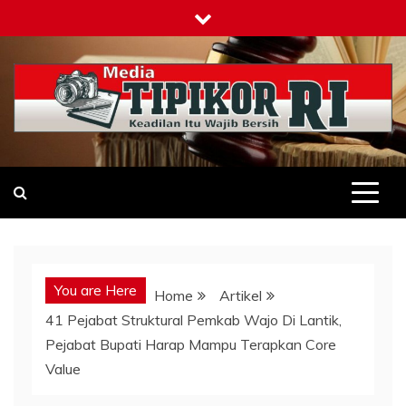
Skip
to
content
Tipikor-ri-online.my.id
Keadilan Itu Wajib Bersih
You are Here
Home
Artikel
41 Pejabat Struktural Pemkab Wajo Di Lantik,
Pejabat Bupati Harap Mampu Terapkan Core
Value