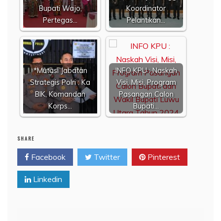
Bupati Wajo,
Koordinator
Pertegas…
Pelantikan…
*Mutasi Jabatan
INFO KPU : Naskah
Strategis Polri : Ka
Visi, Misi, Program
BIK, Komandan
Pasangan Calon
Korps…
Bupati…
SHARE
Facebook
Twitter
Pinterest
Linkedin
Navigasi