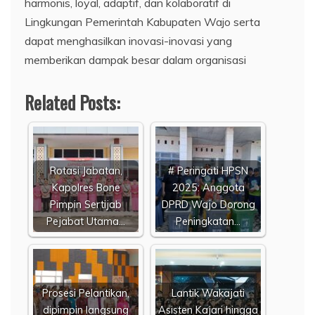
harmonis, loyal, adaptif, dan kolaboratif di
Lingkungan Pemerintah Kabupaten Wajo serta
dapat menghasilkan inovasi-inovasi yang
memberikan dampak besar dalam organisasi
Related Posts:
Rotasi Jabatan,
# Peringati HPSN
Kapolres Bone
2025: Anggota
Pimpin Sertijab
DPRD Wajo Dorong
Pejabat Utama…
Peningkatan…
Prosesi Pelantikan,
Lantik Wakajati
dipimpin langsung
Asisten Kajari hingga