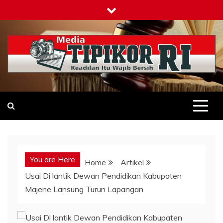
Skip
to
content
Tipikor-ri-online.my.id
Keadilan Itu Wajib Bersih
You are Here
Home
Artikel
Usai Di lantik Dewan Pendidikan Kabupaten
Majene Lansung Turun Lapangan