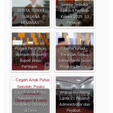
Seleksi Terbuka
BERITA TERKINI
Eselon II Pemkab
SUASANA
Kolaka 2025, 53
MEMANAS"
Pejabat…
Prosesi Pelantikan,
Lantik Ketua
dipimpin langsung
Kwarcab Gowa,
Bupati Wajo,
Adnan Minta Susun
Pertegas…
Program Sesuai…
Cegah Anak Putus
Wabup Bantaeng
Sekolah, Posko
Lantik 21 Pejabat
Pendidikan Dibangun
Administrator dan
di Desa
Pejabat…