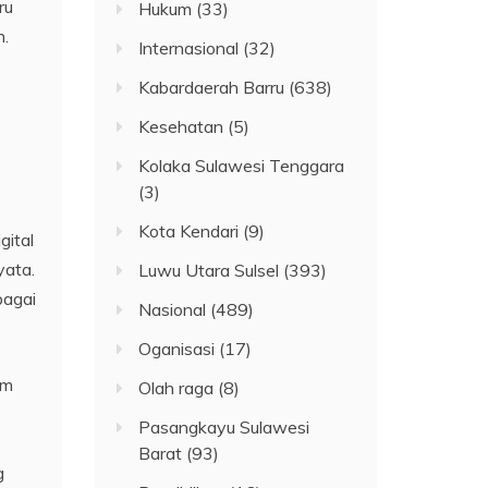
ru
Hukum
(33)
n.
Internasional
(32)
Kabardaerah Barru
(638)
Kesehatan
(5)
Kolaka Sulawesi Tenggara
(3)
Kota Kendari
(9)
gital
yata.
Luwu Utara Sulsel
(393)
bagai
Nasional
(489)
Oganisasi
(17)
am
Olah raga
(8)
Pasangkayu Sulawesi
Barat
(93)
g