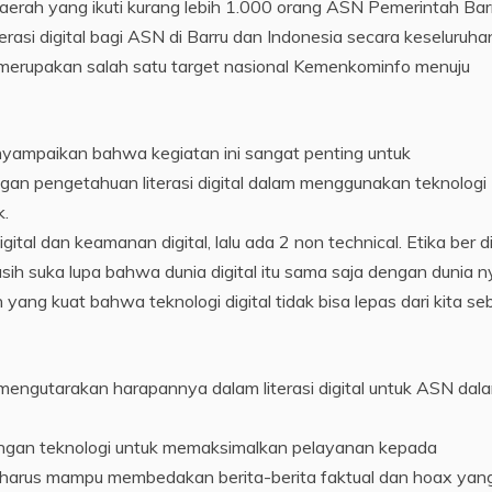
 daerah yang ikuti kurang lebih 1.000 orang ASN Pemerintah Bar
asi digital bagi ASN di Barru dan Indonesia secara keseluruha
 merupakan salah satu target nasional Kemenkominfo menuju
nyampaikan bahwa kegiatan ini sangat penting untuk
an pengetahuan literasi digital dalam menggunakan teknologi
k.
ital dan keamanan digital, lalu ada 2 non technical. Etika ber di
sih suka lupa bahwa dunia digital itu sama saja dengan dunia n
ng kuat bahwa teknologi digital tidak bisa lepas dari kita se
engutarakan harapannya dalam literasi digital untuk ASN dal
angan teknologi untuk memaksimalkan pelayanan kepada
 harus mampu membedakan berita-berita faktual dan hoax yan