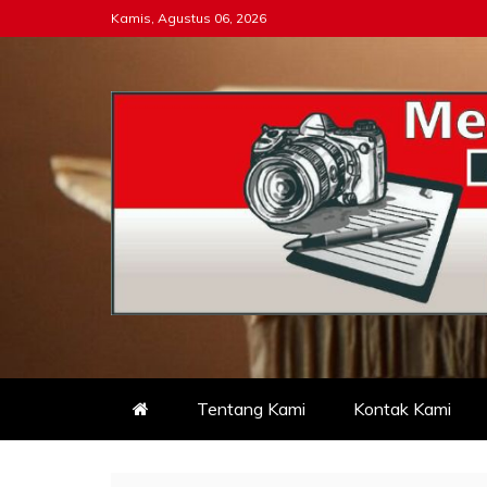
Skip
Kamis, Agustus 06, 2026
to
content
Tipikor-ri-online.my.i
Keadilan Itu Wajib Bersih
Tentang Kami
Kontak Kami