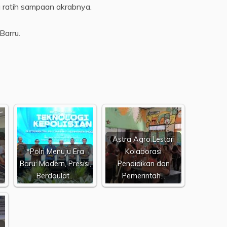
 ratih sampaan akrabnya.
Barru.
Astra Agro Lestari
*Polri Menuju Era
Kolaborasi
Baru: Modern, Presisi,
Pendidikan dan
Berdaulat…
Pemerintah…