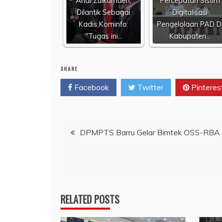
Andi Zulkarnaen,
Percepatan Sistim
Dilantik Sebagai
Digitalisasi
Kadis Kominfo:
Pengelolaan PAD D
"Tugas ini…
Kabupaten…
SHARE
Facebook
Twitter
Pinteres
Navigasi
DPMPTS Barru Gelar Bimtek OSS-RBA
pos
RELATED POSTS