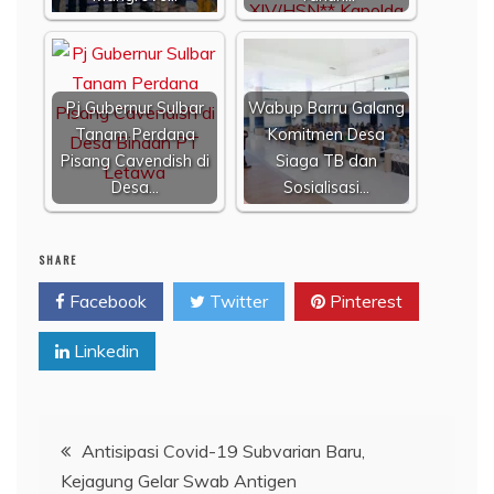
Pj Gubernur Sulbar
Wabup Barru Galang
Tanam Perdana
Komitmen Desa
Pisang Cavendish di
Siaga TB dan
Desa…
Sosialisasi…
SHARE
Facebook
Twitter
Pinterest
Linkedin
Navigasi
Antisipasi Covid-19 Subvarian Baru,
Kejagung Gelar Swab Antigen