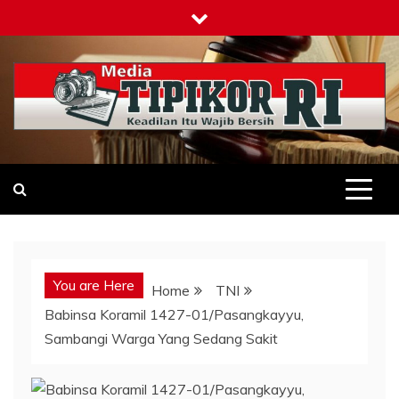
Skip
to
content
Tipikor-ri-online.my.id
Keadilan Itu Wajib Bersih
You are Here
Home
TNI
Babinsa Koramil 1427-01/Pasangkayyu,
Sambangi Warga Yang Sedang Sakit