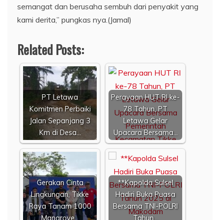
semangat dan berusaha sembuh dari penyakit yang
kami derita,” pungkas nya.(Jamal)
Related Posts:
PT Letawa
Perayaan HUT RI ke-
Komitmen Perbaiki
78 Tahun, PT
Jalan Sepanjang 3
Letawa Gelar
Km di Desa…
Upacara Bersama…
Gerakan Cinta
**Kapolda Sulsel
Lingkungan, Tikke
Hadiri Buka Puasa
Raya Tanam 1000
Bersama TNI-POLRI
Mangrove…
Tahun…