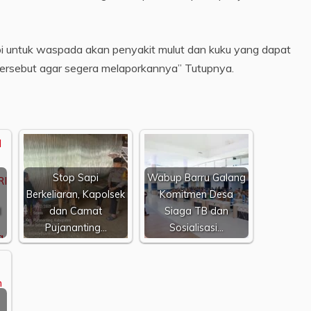
pi untuk waspada akan penyakit mulut dan kuku yang dapat
tersebut agar segera melaporkannya” Tutupnya.
Stop Sapi
Wabup Barru Galang
Berkeliaran, Kapolsek
Komitmen Desa
I
dan Camat
Siaga TB dan
Pujananting…
Sosialisasi…