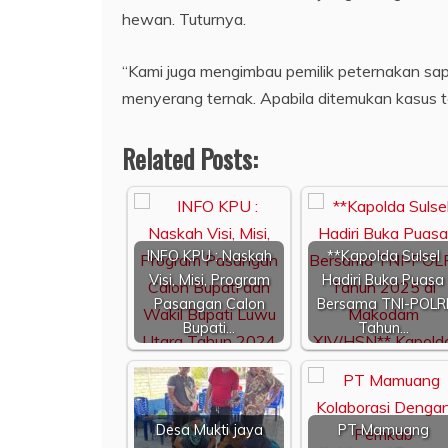
hewan. Tuturnya.
“Kami juga mengimbau pemilik peternakan sa
menyerang ternak. Apabila ditemukan kasus 
Related Posts:
INFO KPU : Naskah
**Kapolda Sulsel
Visi, Misi, Program
Hadiri Buka Puasa
Pasangan Calon
Bersama TNI-POLR
Bupati…
Tahun…
Desa Mukti jaya
PT Mamuang