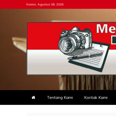
Skip
Kamis, Agustus 06, 2026
to
content
Tipikor-ri-online.my.i
Keadilan Itu Wajib Bersih
Tentang Kami
Kontak Kami