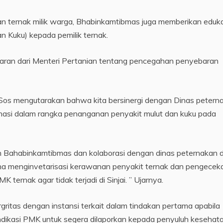
 ternak milik warga, Bhabinkamtibmas juga memberikan eduka
an Kuku) kepada pemilik ternak.
daran dari Menteri Pertanian tentang pencegahan penyebaran
.Sos mengutarakan bahwa kita bersinergi dengan Dinas petern
dinasi dalam rangka penanganan penyakit mulut dan kuku pada
n Bahabinkamtibmas dan kolaborasi dengan dinas peternakan 
a menginvetarisasi kerawanan penyakit ternak dan pengecek
ernak agar tidak terjadi di Sinjai. ” Ujarnya.
rgritas dengan instansi terkait dalam tindakan pertama apabila
ndikasi PMK untuk segera dilaporkan kepada penyuluh kesehat