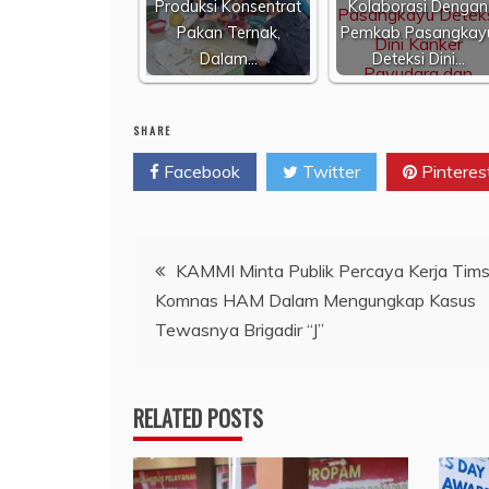
Produksi Konsentrat
Kolaborasi Dengan
Pakan Ternak,
Pemkab Pasangkay
Dalam…
Deteksi Dini…
SHARE
Facebook
Twitter
Pinteres
Navigasi
KAMMI Minta Publik Percaya Kerja Tim
Komnas HAM Dalam Mengungkap Kasus
pos
Tewasnya Brigadir “J”
RELATED POSTS