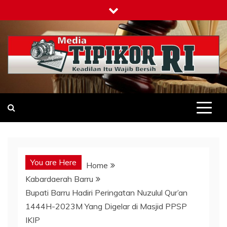
Skip
to
content
Tipikor-ri-online.my.id
Keadilan Itu Wajib Bersih
You are Here
Home
Kabardaerah Barru
Bupati Barru Hadiri Peringatan Nuzulul Qur’an
1444H-2023M Yang Digelar di Masjid PPSP
IKIP