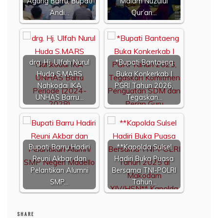
Agung Barru, Bupati
Malam Nuzulul
Andi…
Qur’an…
drg. Hj. Ulfah Nurul
*Bupati Bantaeng
Huda S.MARS
Buka Konkerkab I
Nahkodai IKA
PGRI Tahun 2026,
UNHAS Barru…
Tegaskan…
Bupati Barru Hadiri
**Kapolda Sulsel
Reuni Akbar dan
Hadiri Buka Puasa
Pelantikan Alumni
Bersama TNI-POLRI
SMP…
Tahun…
SHARE