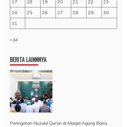
17
18
19
20
21
22
23
24
25
26
27
28
29
30
31
« Jul
BERITA LAINNNYA
Peringatan Nuzulul Qur’an di Masjid Agung Barru,