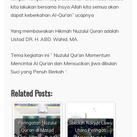
kita lakukan bersama Insya Allah kita semua akan
dapat keberkahan Al-Qur’an” ucapnya
Yang membawakan Hikmah Nuzulul Quran adalah
Ustad DR. H. ABD. Wahid, MA.
Tema kegiatan ini ” Nuzulul Qur’an Momentum
Mencintai Al Qur’an dan Mensucikan Jiwa dibulan
Suci yang Penuh Berkah “.
Related Posts:
Peringatan Nuzulul
Sekolah Rakyat Luwu
Qur’an di Masjid
Utara Peringati