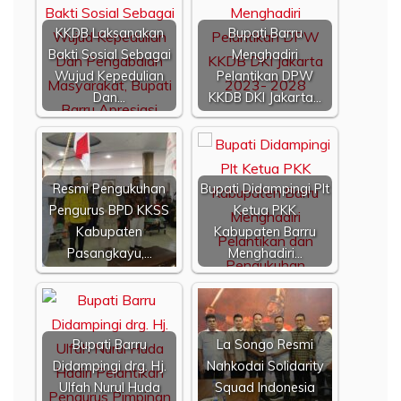
KKDB Laksanakan
Bupati Barru
Bakti Sosial Sebagai
Menghadiri
Wujud Kepedulian
Pelantikan DPW
Dan…
KKDB DKI Jakarta…
Resmi Pengukuhan
Bupati Didampingi Plt
Pengurus BPD KKSS
Ketua PKK
Kabupaten
Kabupaten Barru
Pasangkayu,…
Menghadiri…
Bupati Barru
La Songo Resmi
Didampingi drg. Hj.
Nahkodai Solidarity
Ulfah Nurul Huda
Squad Indonesia