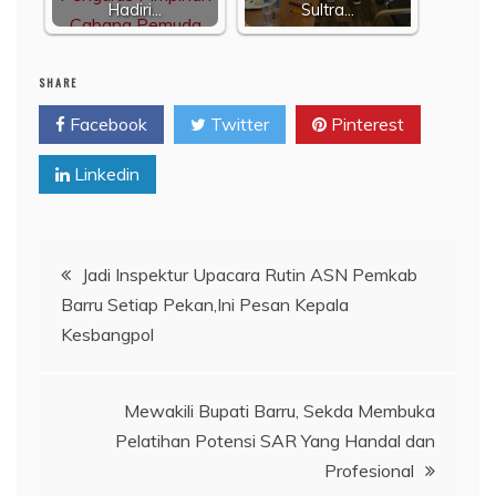
Hadiri…
Sultra…
SHARE
Facebook
Twitter
Pinterest
Linkedin
Navigasi
Jadi Inspektur Upacara Rutin ASN Pemkab
Barru Setiap Pekan,Ini Pesan Kepala
pos
Kesbangpol
Mewakili Bupati Barru, Sekda Membuka
Pelatihan Potensi SAR Yang Handal dan
Profesional