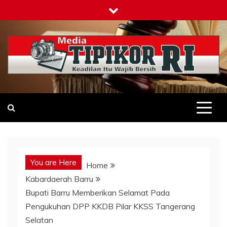
Skip
to
content
Tipikor-ri-online.my.id
Keadilan Itu Wajib Bersih
You are Here
Home
Kabardaerah Barru
Bupati Barru Memberikan Selamat Pada
Pengukuhan DPP KKDB Pilar KKSS Tangerang
Selatan