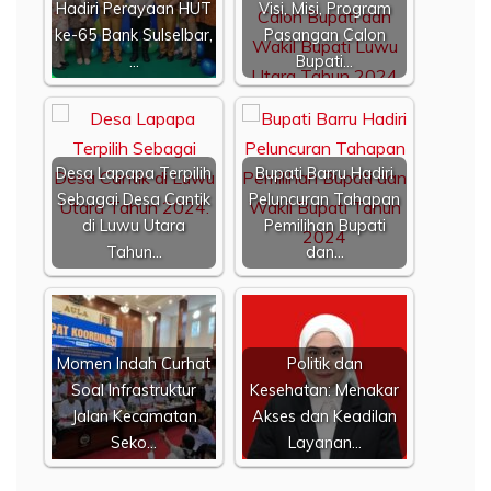
Hadiri Perayaan HUT
Visi, Misi, Program
ke-65 Bank Sulselbar,
Pasangan Calon
…
Bupati…
Desa Lapapa Terpilih
Bupati Barru Hadiri
Sebagai Desa Cantik
Peluncuran Tahapan
di Luwu Utara
Pemilihan Bupati
Tahun…
dan…
Momen Indah Curhat
Politik dan
Soal Infrastruktur
Kesehatan: Menakar
Jalan Kecamatan
Akses dan Keadilan
Seko…
Layanan…