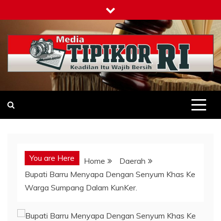
Skip
to
content
Tipikor-ri-online.my.id
Keadilan Itu Wajib Bersih
You are Here
Home
Daerah
Bupati Barru Menyapa Dengan Senyum Khas Ke
Warga Sumpang Dalam KunKer.