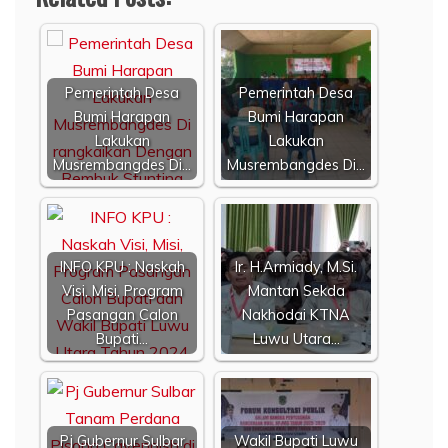
Pemerintah Desa
Pemerintah Desa
Bumi Harapan
Bumi Harapan
Lakukan
Lakukan
Musrembangdes Di…
Musrembangdes Di…
INFO KPU : Naskah
Ir. H.Armiady, M.Si.
Visi, Misi, Program
Mantan Sekda
Pasangan Calon
Nakhodai KTNA
Bupati…
Luwu Utara…
Pj Gubernur Sulbar
Wakil Bupati Luwu