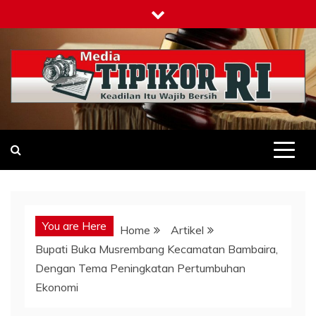
Skip
to
content
Tipikor-ri-online.my.id
Keadilan Itu Wajib Bersih
You are Here
Home
Artikel
Bupati Buka Musrembang Kecamatan Bambaira,
Dengan Tema Peningkatan Pertumbuhan
Ekonomi