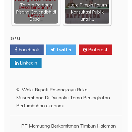
Tanam Perdana
Utara Pimpin Forum
Pisang Cavendish di
Konsultasi Publik
Desa…
untuk…
SHARE
Facebook
Twitter
Pinterest
Linkedin
Navigasi
Wakil Bupati Pasangkayu Buka
Musrembang Di Duripoku Tema Peningkatan
pos
Pertumbuhan ekonomi
PT Mamuang Berkomitmen Timbun Halaman