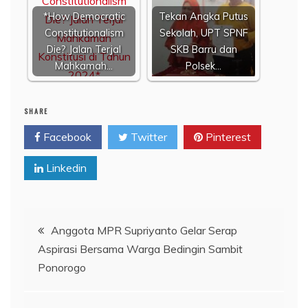
*How Democratic
​Tekan Angka Putus
Constitutionalism
Sekolah, UPT SPNF
Die? Jalan Terjal
SKB Barru dan
Mahkamah…
Polsek…
SHARE
Facebook
Twitter
Pinterest
Linkedin
Navigasi
Anggota MPR Supriyanto Gelar Serap
Aspirasi Bersama Warga Bedingin Sambit
pos
Ponorogo