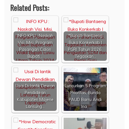
Related Posts:
INFO KPU : Naskah
*Bupati Bantaeng
Visi, Misi, Program
Buka Konkerkab I
Pasangan Calon
PGRI Tahun 2026,
Bupati…
Tegaskan…
Usai Di lantik Dewan
Luncurkan 5 Program
Pendidikan
Prioritas, Bunda
Kabupaten Majene
PAUD Barru Andi
Lansung…
Ina…