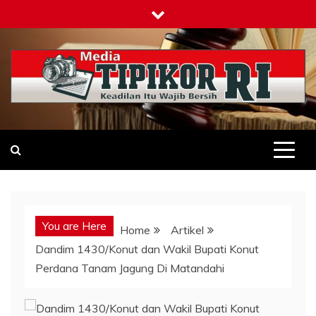
Skip
to
content
Tipikor-ri-online.my.id
Keadilan Itu Wajib Bersih
You are Here
Home
Artikel
Dandim 1430/Konut dan Wakil Bupati Konut
Perdana Tanam Jagung Di Matandahi