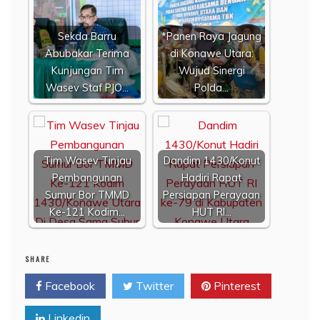
Sekda Barru
*Panen Raya Jagung
Abubakar Terima
di Konawe Utara:
Kunjungan Tim
Wujud Sinergi
Wasev Staf PJO…
Polda…
Tim Wasev Tinjau
Dandim 1430/Konut
Pembangunan
Hadiri Rapat
Sumur Bor TMMD
Persiapan Perayaan
Ke-121 Kodim…
HUT RI…
SHARE
Facebook
Twitter
Pinterest
Linkedin