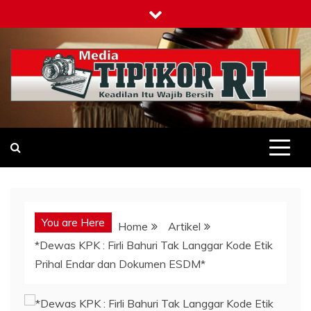
Skip
to
content
Tipikor-ri-online.my.id
Keadilan Itu Wajib Bersih
You are Here
Home
Artikel
*Dewas KPK : Firli Bahuri Tak Langgar Kode Etik
Prihal Endar dan Dokumen ESDM*