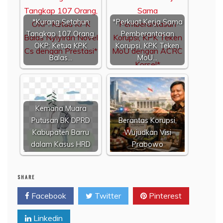
*Kurang Setahun
*Perkuat Kerja Sama
Tangkap 107 Orang,
Pemberantasan
OKP: Ketua KPK
Korupsi, KPK Teken
Balas…
MoU…
Kemana Muara
Putusan BK DPRD
Berantas Korupsi,
Kabupaten Barru
Wujudkan Visi
dalam Kasus HRD
Prabowo
SHARE
Facebook
Twitter
Pinterest
Linkedin