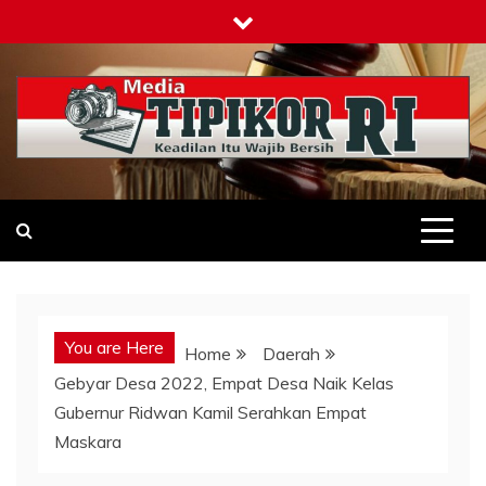
Skip
to
content
Tipikor-ri-online.my.id
Keadilan Itu Wajib Bersih
You are Here
Home
Daerah
Gebyar Desa 2022, Empat Desa Naik Kelas
Gubernur Ridwan Kamil Serahkan Empat
Maskara