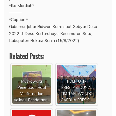
*Ika Mardiah*
———
*Caption:*
Gubernur Jabar Ridwan Kamil saat Gebyar Desa
2022 di Desa Kertarahayu, Kecamatan Setu,
Kabupaten Bekasi, Senin (15/8/2022).
Related Posts:
Musyawara
POLRI UKIR
Penetapan Hasil
PRESTASI DUNIA:
Verifikasi dan
TIM TAEKWONDO
Validasi Pendataan…
GARBHA PRESISI…