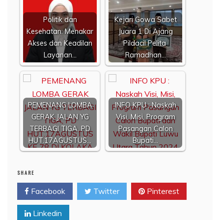
Politik dan
Kejari Gowa Sabet
Kesehatan: Menakar
Juara 1 Di Ajang
Akses dan Keadilan
Pildacil Pelita
Layanan…
Ramadhan…
PEMENANG LOMBA
INFO KPU : Naskah
GERAK JALAN YG
Visi, Misi, Program
TERBAGI TIGA, PD
Pasangan Calon
HUT.17AGUSTUS…
Bupati…
SHARE
Facebook
Twitter
Pinterest
Linkedin