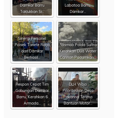
Damkar Barru
Labatoa Barru,
Taklukkan Si…
Damkar…
​Sinergi Personel
Polsek Tanete Riaja
*Brimob Polda Sultra
dan Damkar
Kerahkan Dua Water
Berhasil…
Cannon Padamkan…
​Respon Cepat Tim
DLH Wajo
Gabungan Damkar
Prioritaskan Desa
Barru, Kerahkan 6
Pakanna Terima
Armada…
Bantuan Motor…