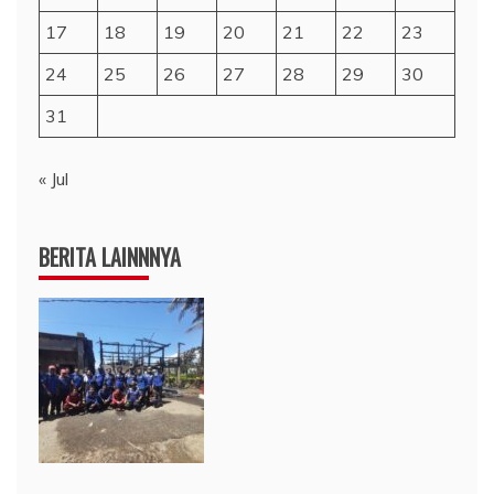
17
18
19
20
21
22
23
24
25
26
27
28
29
30
31
« Jul
BERITA LAINNNYA