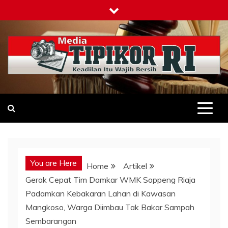
Skip
to
content
Tipikor-ri-online.my.id
Keadilan Itu Wajib Bersih
You are Here
Home
Artikel
Gerak Cepat Tim Damkar WMK Soppeng Riaja
Padamkan Kebakaran Lahan di Kawasan
Mangkoso, Warga Diimbau Tak Bakar Sampah
Sembarangan