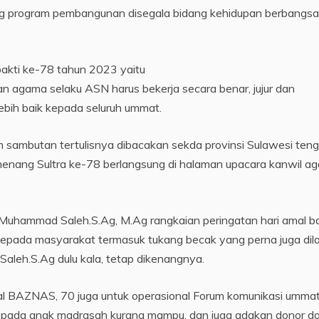
g program pembangunan disegala bidang kehidupan berbangsa
bakti ke-78 tahun 2023 yaitu
n agama selaku ASN harus bekerja secara benar, jujur dan
lebih baik kepada seluruh ummat.
 sambutan tertulisnya dibacakan sekda provinsi Sulawesi ten
emenang Sultra ke-78 berlangsung di halaman upacara kanwil a
uhammad Saleh.S.Ag, M.Ag rangkaian peringatan hari amal ba
pada masyarakat termasuk tukang becak yang perna juga dil
aleh.S.Ag dulu kala, tetap dikenangnya.
al BAZNAS, 70 juga untuk operasional Forum komunikasi umma
pada anak madrasah kurang mampu, dan juga adakan donor da