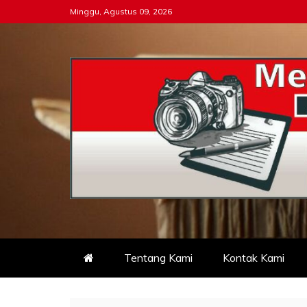
Skip
Minggu, Agustus 09, 2026
to
content
Tipikor-ri-online.my.i
Keadilan Itu Wajib Bersih
Tentang Kami
Kontak Kami