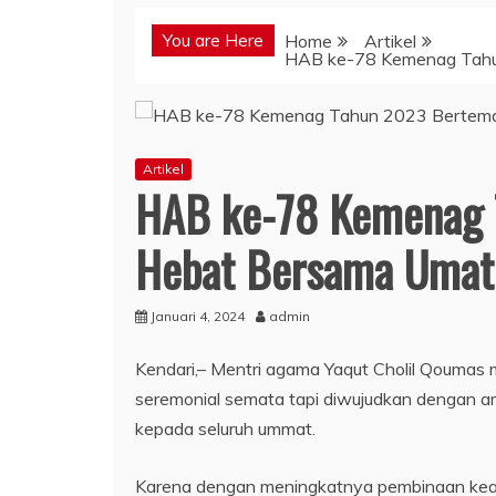
You are Here
Home
Artikel
HAB ke-78 Kemenag Tahu
Artikel
HAB ke-78 Kemenag 
Hebat Bersama Umat
Januari 4, 2024
admin
Kendari,– Mentri agama Yaqut Cholil Qoumas 
seremonial semata tapi diwujudkan dengan a
kepada seluruh ummat.
Karena dengan meningkatnya pembinaan kea