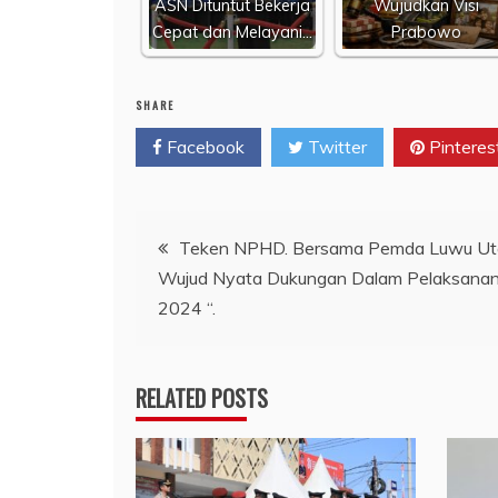
ASN Dituntut Bekerja
Wujudkan Visi
Cepat dan Melayani…
Prabowo
SHARE
Facebook
Twitter
Pinteres
Navigasi
Teken NPHD. Bersama Pemda Luwu Utar
Wujud Nyata Dukungan Dalam Pelaksanan
pos
2024 “.
RELATED POSTS