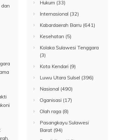
Hukum
(33)
 dan
Internasional
(32)
Kabardaerah Barru
(641)
Kesehatan
(5)
Kolaka Sulawesi Tenggara
(3)
ggara
Kota Kendari
(9)
gama
Luwu Utara Sulsel
(396)
Nasional
(490)
kti
Oganisasi
(17)
akoni
Olah raga
(8)
Pasangkayu Sulawesi
t
Barat
(94)
rah.