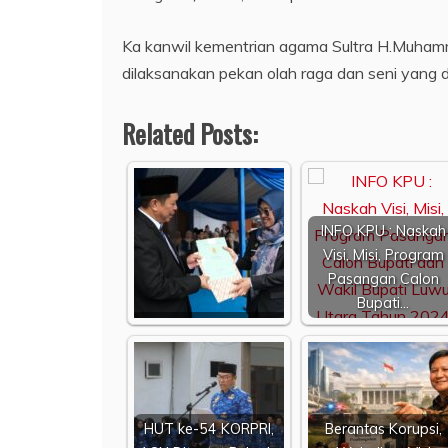
Ka kanwil kementrian agama Sultra H.Muhamm
dilaksanakan pekan olah raga dan seni yang di
Related Posts:
INFO KPU : Naskah
Visi, Misi, Program
Pasangan Calon
Bupati…
HUT ke-54 KORPRI,
Berantas Korupsi,