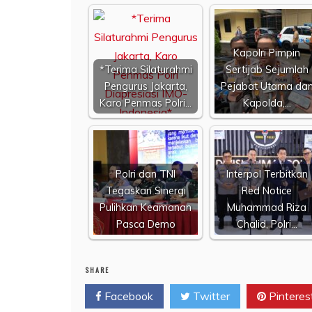
Kapolri Pimpin
*Terima Silaturahmi
Sertijab Sejumlah
Pengurus Jakarta,
Pejabat Utama da
Karo Penmas Polri…
Kapolda,…
Polri dan TNI
Interpol Terbitkan
Tegaskan Sinergi
Red Notice
Pulihkan Keamanan
Muhammad Riza
Pasca Demo
Chalid, Polri…
SHARE
Facebook
Twitter
Pinteres