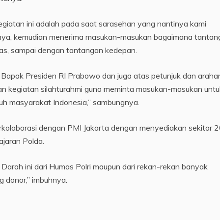
iatan ini adalah pada saat sarasehan yang nantinya kami
sanya, kemudian menerima masukan-masukan bagaimana tantan
mas, sampai dengan tantangan kedepan.
n Bapak Presiden RI Prabowo dan juga atas petunjuk dan araha
kan kegiatan silahturahmi guna meminta masukan-masukan untu
uh masyarakat Indonesia,” sambungnya.
erkolaborasi dengan PMI Jakarta dengan menyediakan sekitar 
ajaran Polda.
arah ini dari Humas Polri maupun dari rekan-rekan banyak
g donor,” imbuhnya.