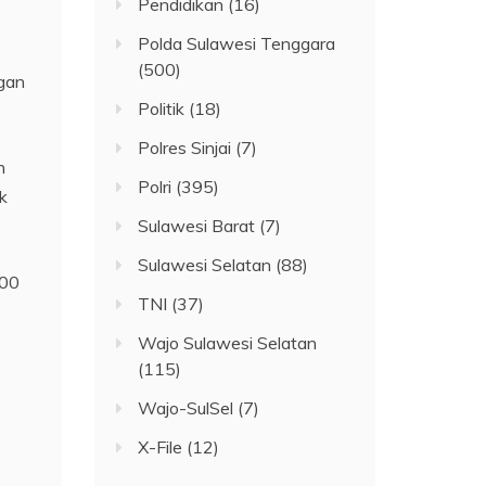
Pendidikan
(16)
Polda Sulawesi Tenggara
(500)
gan
Politik
(18)
Polres Sinjai
(7)
n
Polri
(395)
k
Sulawesi Barat
(7)
Sulawesi Selatan
(88)
200
TNI
(37)
Wajo Sulawesi Selatan
(115)
Wajo-SulSel
(7)
X-File
(12)