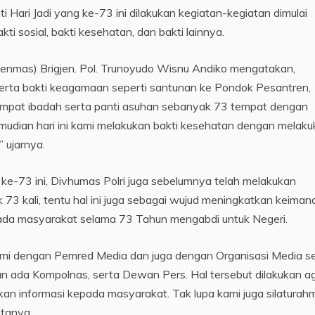
Hari Jadi yang ke-73 ini dilakukan kegiatan-kegiatan dimulai
kti sosial, bakti kesehatan, dan bakti lainnya.
enmas) Brigjen. Pol. Trunoyudo Wisnu Andiko mengatakan,
 serta bakti keagamaan seperti santunan ke Pondok Pesantren,
empat ibadah serta panti asuhan sebanyak 73 tempat dengan
mudian hari ini kami melakukan bakti kesehatan dengan melak
 ujarnya.
i ke-73 ini, Divhumas Polri juga sebelumnya telah melakukan
73 kali, tentu hal ini juga sebagai wujud meningkatkan keiman
ada masyarakat selama 73 Tahun mengabdi untuk Negeri.
ahmi dengan Pemred Media dan juga dengan Organisasi Media se
dian ada Kompolnas, serta Dewan Pers. Hal tersebut dilakukan a
kan informasi kepada masyarakat. Tak lupa kami juga silaturahm
tanya.