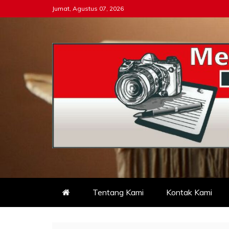
Skip
Jumat, Agustus 07, 2026
to
content
Tipikor-ri-online.my.i
Keadilan Itu Wajib Bersih
Tentang Kami
Kontak Kami