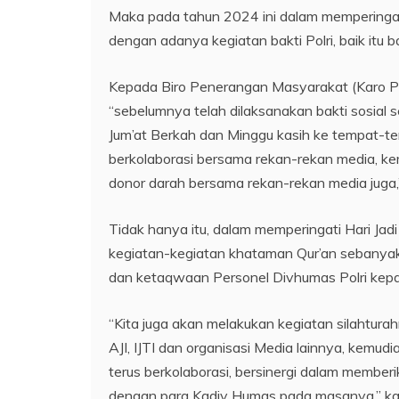
Maka pada tahun 2024 ini dalam memperingati 
dengan adanya kegiatan bakti Polri, baik itu ba
Kepada Biro Penerangan Masyarakat (Karo P
“sebelumnya telah dilaksanakan bakti sosial
Jum’at Berkah dan Minggu kasih ke tempat-t
berkolaborasi bersama rekan-rekan media, ke
donor darah bersama rekan-rekan media juga,”
Tidak hanya itu, dalam memperingati Hari Jad
kegiatan-kegiatan khataman Qur’an sebanyak 
dan ketaqwaan Personel Divhumas Polri kep
“Kita juga akan melakukan kegiatan silahtur
AJI, IJTI dan organisasi Media lainnya, kemu
terus berkolaborasi, bersinergi dalam memberi
dengan para Kadiv Humas pada masanya,” ka