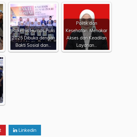
Politik dan
Rakernis Humas Polri
Kesehatan: Menakar
n
2025 Dibuka dengan
Akses dan Keadilan
Bakti Sosial dan…
Layanan…
t
Linkedin