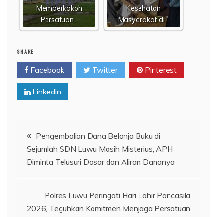
Memperkokoh
Kesehatan
Persatuan…
Masyarakat di…
SHARE
Facebook
Twitter
Pinterest
Linkedin
Navigasi
Pengembalian Dana Belanja Buku di
Sejumlah SDN Luwu Masih Misterius, APH
pos
Diminta Telusuri Dasar dan Aliran Dananya
Polres Luwu Peringati Hari Lahir Pancasila
2026, Teguhkan Komitmen Menjaga Persatuan