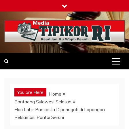
Skip
to
content
Tipikor-ri-online.my.id
Keadilan Itu Wajib Bersih
You are Here
Home
Bantaeng Sulawesi Selatan
Hari Lahir Pancasila Diperingati di Lapangan
Reklamasi Pantai Seruni