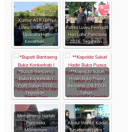
Kantor ATR / BPN
Luwu Utara Gelar
Polres Luwu Peringati
Upacara Hari
Hari Lahir Pancasila
Kesaktian…
2026, Teguhkan…
*Bupati Bantaeng
**Kapolda Sulsel
Buka Konkerkab I
Hadiri Buka Puasa
PGRI Tahun 2026,
Bersama TNI-POLRI
Tegaskan…
Tahun…
Mengenang Harlah
Pancasila,
Abdul Wahid, Kadis
Momentum
Kesehatan Lutra "