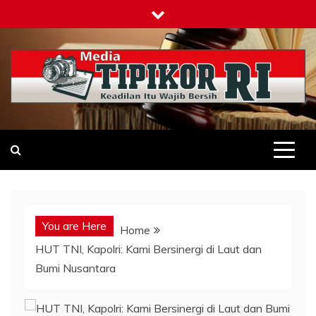
Skip
to
content
Tipikor-ri-online.my.id
Keadilan Itu Wajib Bersih
You are Here
Home
HUT TNI, Kapolri: Kami Bersinergi di Laut dan
Bumi Nusantara