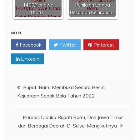
1430/Konawe
Penilaian Lomba
Utara…
Desa dan Kelurahan…
SHARE
Facebook
Twitter
Pinterest
Linkedin
Navigasi
Bupati Barru Membuka Secara Resmi
Kejuaraan Sepak Bola Tahun 2022
pos
Pordasi Dibuka Bupati Barru, Dari Jawa Timur
dan Berbagai Daerah Di Sulsel Mengikutinya