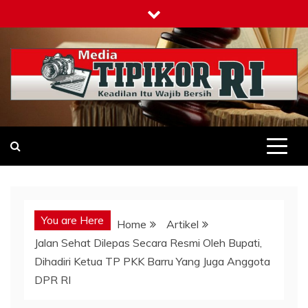
Skip
to
content
Tipikor-ri-online.my.id
Keadilan Itu Wajib Bersih
You are Here
Home
Artikel
Jalan Sehat Dilepas Secara Resmi Oleh Bupati,
Dihadiri Ketua TP PKK Barru Yang Juga Anggota
DPR RI