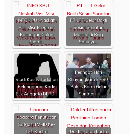
INFO KPU : Naskah
PT LTT Gelar Bakti
Visi, Misi, Program
Sosial Sunatan
Pasangan Calon
Massal di Ring
Bupati…
Satunya…
Peringati Hari
Studi Kasus Tuduhan
Bhayangkara ke-80,
Pelanggaran Kode
Polres Barru Gelar
Etik Anggota DPRD…
Sunatan…
Upacara Penutupan
Satgas TMMD Ke-
121 Kodim
Dokter Ulfah hadiri