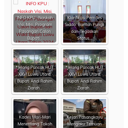
INFO KPU : Naskah
Klarifikasi Pemdes
Visi, Misi, Program
Siddo: Bantah Pungli
Pasangan Calon
dan Tegaskan
Bupati…
Status…
*Jelang Puncak HUT
*Jelang Puncak HUT
XXVI Luwu Utara,
XXVI Luwu Utara,
Bupati Andi Rahim
Bupati Andi Rahim
Ziarah…
Ziarah…
Kades Mari-Mari
Kejari Pasangkayu
Menentang Tokoh
Mengaku Temuan