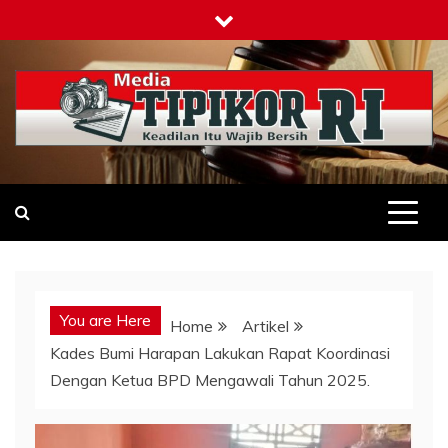
Skip
to
content
Tipikor-ri-online.my.id
Keadilan Itu Wajib Bersih
You are Here
Home
Artikel
Kades Bumi Harapan Lakukan Rapat Koordinasi
Dengan Ketua BPD Mengawali Tahun 2025.