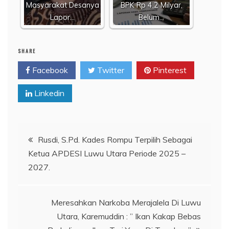
Masyarakat Desanya
BPK Rp 4,2 Milyar,
Lapor…
Belum…
SHARE
Facebook
Twitter
Pinterest
Linkedin
Navigasi
Rusdi, S.Pd. Kades Rompu Terpilih Sebagai
Ketua APDESI Luwu Utara Periode 2025 –
pos
2027.
Meresahkan Narkoba Merajalela Di Luwu
Utara, Karemuddin : ” Ikan Kakap Bebas