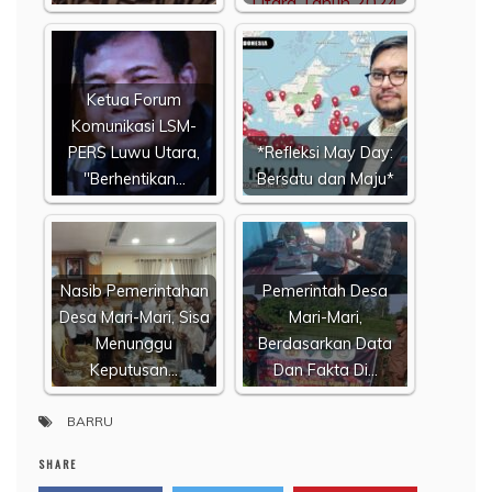
Ketua Forum
Komunikasi LSM-
PERS Luwu Utara,
*Refleksi May Day:
"Berhentikan…
Bersatu dan Maju*
Nasib Pemerintahan
Pemerintah Desa
Desa Mari-Mari, Sisa
Mari-Mari,
Menunggu
Berdasarkan Data
Keputusan…
Dan Fakta Di…
BARRU
SHARE