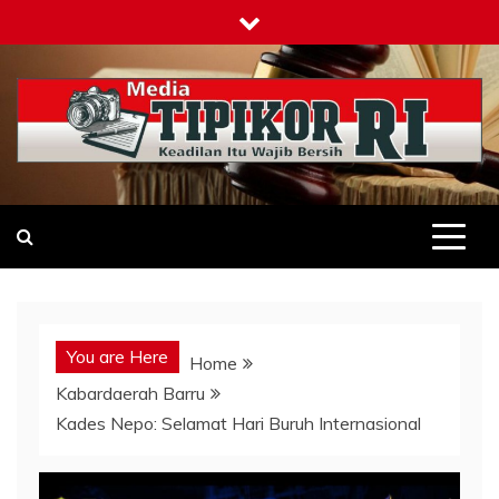
Skip
to
content
Tipikor-ri-online.my.id
Keadilan Itu Wajib Bersih
You are Here
Home
Kabardaerah Barru
Kades Nepo: Selamat Hari Buruh Internasional