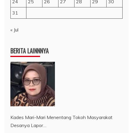
24
25
26
27
28
29
30
31
« Jul
BERITA LAINNNYA
Kades Mari-Mari Menentang Tokoh Masyarakat
Desanya Lapor…