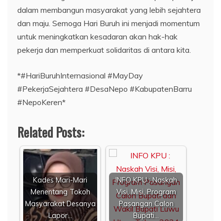
dalam membangun masyarakat yang lebih sejahtera
dan maju. Semoga Hari Buruh ini menjadi momentum
untuk meningkatkan kesadaran akan hak-hak
pekerja dan memperkuat solidaritas di antara kita.
*#HariBuruhInternasional #MayDay
#PekerjaSejahtera #DesaNepo #KabupatenBarru
#NepoKeren*
Related Posts:
Kades Mari-Mari
INFO KPU : Naskah
Menentang Tokoh
Visi, Misi, Program
Masyarakat Desanya
Pasangan Calon
Lapor…
Bupati…