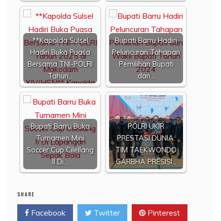
**Kapolda Sulsel
Bupati Barru Hadiri
Hadiri Buka Puasa
Peluncuran Tahapan
Bersama TNI-POLRI
Pemilihan Bupati
Tahun…
dan…
Bupati Barru Buka
POLRI UKIR
Turnamen Mini
PRESTASI DUNIA:
Soccer Cup Cilellang
TIM TAEKWONDO
II Di…
GARBHA PRESISI…
SHARE
Facebook
Twitter
Pinterest