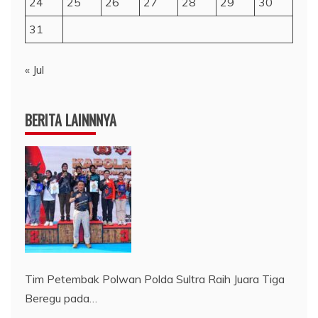
24
25
26
27
28
29
30
31
« Jul
BERITA LAINNNYA
Tim Petembak Polwan Polda Sultra Raih Juara Tiga
Beregu pada…