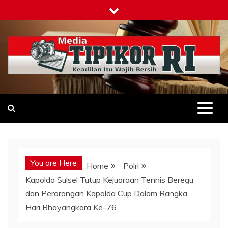
Skip
to
content
Tipikor-ri-online.my.id
Keadilan Itu Wajib Bersih
You are Here
Home
Polri
Kapolda Sulsel Tutup Kejuaraan Tennis Beregu
dan Perorangan Kapolda Cup Dalam Rangka
Hari Bhayangkara Ke-76