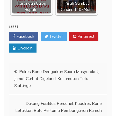
Pasangan Calon
Pisah Sambut
Bupati…
Dandim 1407/Bone
SHARE
Facebook
Twitter
Pinterest
Linkedin
Navigasi
Polres Bone Dengarkan Suara Masyarakat,
Jumat Curhat Digelar di Kecamatan Tellu
pos
Siattinge
Dukung Fasilitas Personel, Kapolres Bone
Letakkan Batu Pertama Pembangunan Rumah