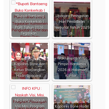
*Bupati Bantaeng
Upacara Peringatan
Buka Konkerkab I
Hari Pendidikan
PGRI Tahun 2026,
Nasional Tahun 2025
Tegaskan…
di…
Wakil Bupati Wajo
Kapolres Bone dan
Pimpin Hardiknas
Ketua Bhayangkari
2026 di Halaman
Hadiri Upacara…
Kantor…
INFO KPU : Naskah
Visi, Misi, Program
Kapolres Bone Hadiri