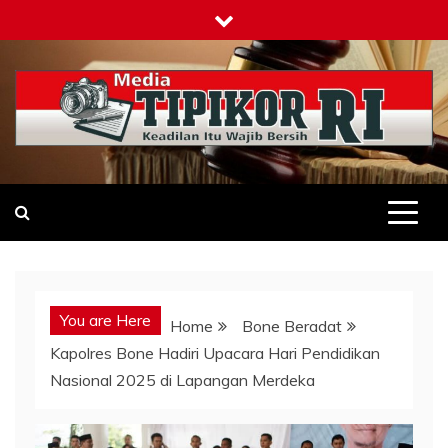
Skip
to
content
Tipikor-ri-online.my.id
Keadilan Itu Wajib Bersih
You are Here
Home
Bone Beradat
Kapolres Bone Hadiri Upacara Hari Pendidikan
Nasional 2025 di Lapangan Merdeka