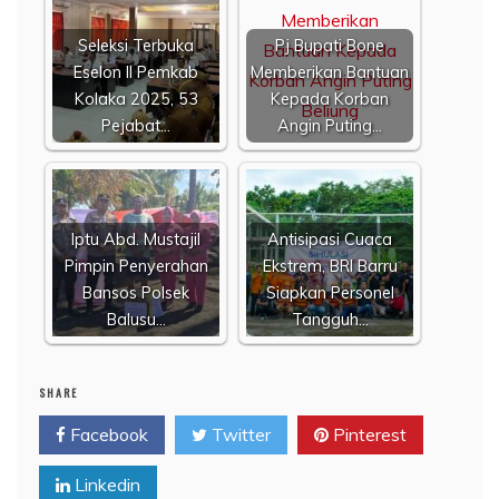
Seleksi Terbuka
Pj Bupati Bone
Eselon II Pemkab
Memberikan Bantuan
Kolaka 2025, 53
Kepada Korban
Pejabat…
Angin Puting…
​Iptu Abd. Mustajil
Antisipasi Cuaca
Pimpin Penyerahan
Ekstrem, BRI Barru
Bansos Polsek
Siapkan Personel
Balusu…
Tangguh…
SHARE
Facebook
Twitter
Pinterest
Linkedin