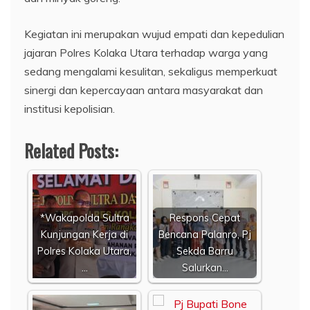
Kegiatan ini merupakan wujud empati dan kepedulian
jajaran Polres Kolaka Utara terhadap warga yang
sedang mengalami kesulitan, sekaligus memperkuat
sinergi dan kepercayaan antara masyarakat dan
institusi kepolisian.
Related Posts:
*Wakapolda Sultra
Respons Cepat
Kunjungan Kerja di
Bencana Palanro, Pj
Polres Kolaka Utara,
Sekda Barru
…
Salurkan…