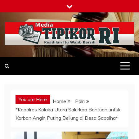
Skip
to
content
Tipikor-ri-online.my.id
Keadilan Itu Wajib Bersih
You are Here
Home
Polri
*Kapolres Kolaka Utara Salurkan Bantuan untuk
Korban Angin Puting Beliung di Desa Sapoiha*