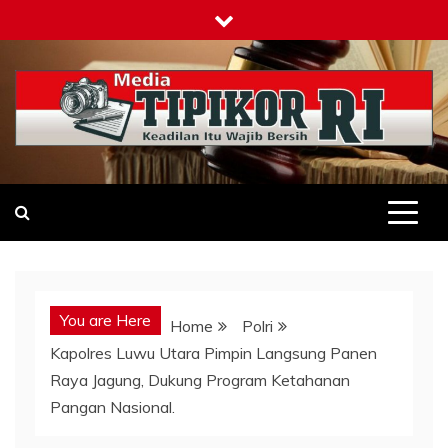
Skip
to
content
Tipikor-ri-online.my.id
Keadilan Itu Wajib Bersih
You are Here
Home
Polri
Kapolres Luwu Utara Pimpin Langsung Panen
Raya Jagung, Dukung Program Ketahanan
Pangan Nasional.