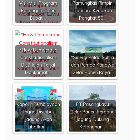
Visi, Misi, Program
Pamungkas Pimpin
Pasangan Calon
Upacara Kenaikan
Bupati…
Pangkat 50…
*How Democratic
Constitutionalism
*Sinergi Polda Sultra
Die? Jalan Terjal
dan Pemda Konawe
Mahkamah…
Gelar Panen Raya…
Kapolri: Pembiayaan
PT Pasangkayu
Hingga Distribusi
Gelar Panen Perdana
Jagung Akan
Jagung, Dukung
Libatkan…
Ketahanan…