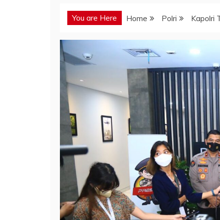
You are Here
Home
Polri
Kapolri 