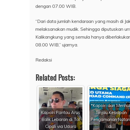
dengan 07.00 WIB.
“Dari data jumlah kendaraan yang masih di Ja
melaksanakan mudik. Sehingga diputuskan u
Kalikangkung yang semula hanya diberlakuka
08.00 WIB,” ujarnya.
Redaksi
Related Posts:
*Kapolri dan Menhu
Kapolri Pantau Arus
Tinjau Kesiapan
Balik Lebaran di Tol
Pengamanan Natar
Cipali via Udara
di…