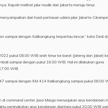
ya, Kapolri melihat jalur mudik dari Jakarta menuju timur.
o menyampaikan dari hasil pantauan udara jalur Jakarta-Cikamp
bon sampai dengan Kalikangkung terpantau lancar,” kata Dedi d
022 pukul 08.00 WIB arah timur ke barat (Jateng dan Jabar) k
embali sampai dengan pukul 16.00 WIB. Hal ini dilakukan guna
17.00 WIB.
M 47 sampai dengan KM 414 Kalikangkung sampai pukul 08.00 
aan di command center Jasa Marga menunjukan arus kendaraan 
aktu peningkatan arus kendaraan diantara pukul 20.00 WIB sa