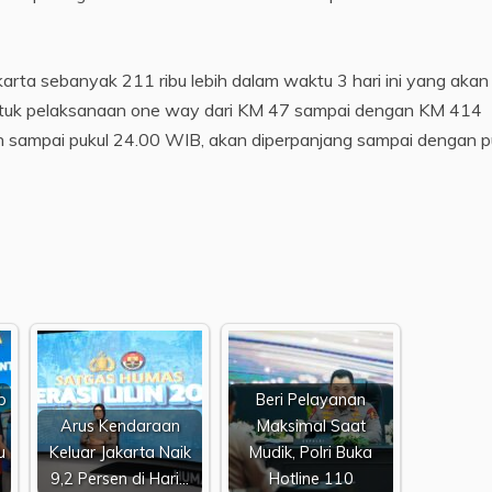
karta sebanyak 211 ribu lebih dalam waktu 3 hari ini yang akan
ntuk pelaksanaan one way dari KM 47 sampai dengan KM 414
n sampai pukul 24.00 WIB, akan diperpanjang sampai dengan p
b
Beri Pelayanan
Arus Kendaraan
Maksimal Saat
u
Keluar Jakarta Naik
Mudik, Polri Buka
9,2 Persen di Hari…
Hotline 110