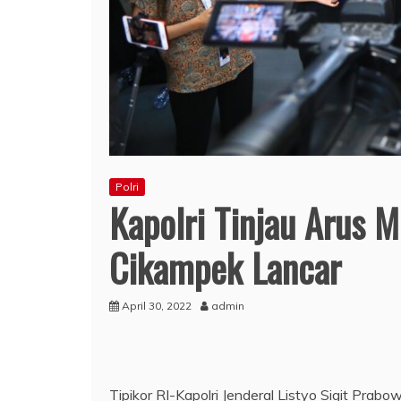
Polri
Kapolri Tinjau Arus M
Cikampek Lancar
April 30, 2022
admin
Tipikor RI-Kapolri Jenderal Listyo Sigit Pra