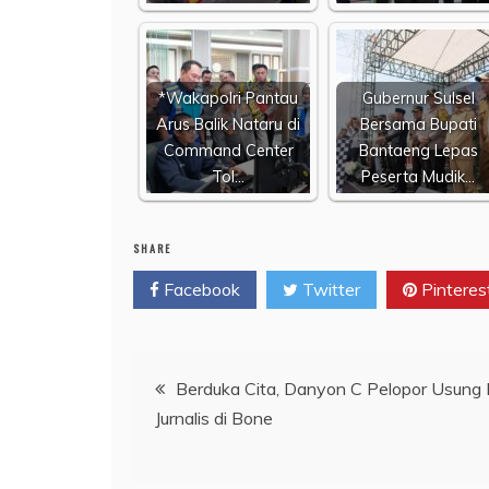
*Wakapolri Pantau
Gubernur Sulsel
Arus Balik Nataru di
Bersama Bupati
Command Center
Bantaeng Lepas
Tol…
Peserta Mudik…
SHARE
Facebook
Twitter
Pinteres
Navigasi
Berduka Cita, Danyon C Pelopor Usung
Jurnalis di Bone
pos