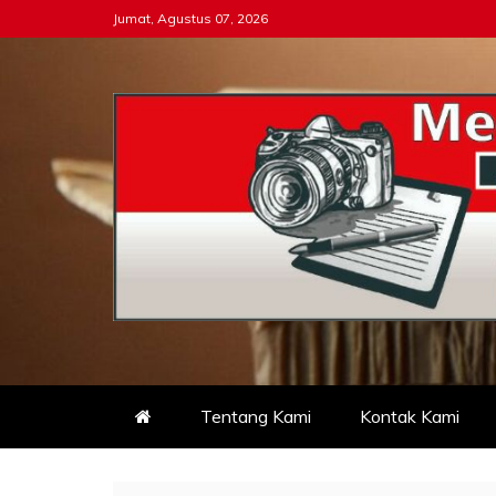
Skip
Jumat, Agustus 07, 2026
to
content
Tipikor-ri-online.my.i
Keadilan Itu Wajib Bersih
Tentang Kami
Kontak Kami