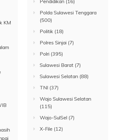
Pendidikan
(16)
Polda Sulawesi Tenggara
(500)
ek KM
Politik
(18)
Polres Sinjai
(7)
alam
Polri
(395)
Sulawesi Barat
(7)
e
Sulawesi Selatan
(88)
TNI
(37)
Wajo Sulawesi Selatan
WIB
(115)
Wajo-SulSel
(7)
X-File
(12)
masih
mpai