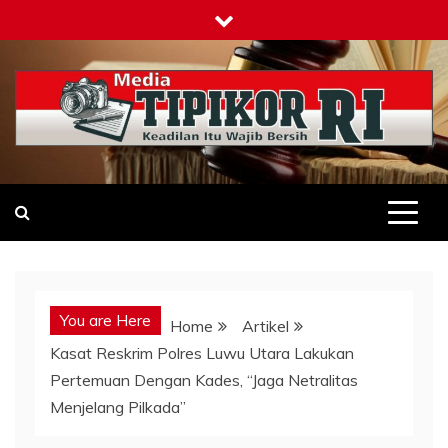
Skip
to
content
Tipikor-ri-online.my.id
Keadilan Itu Wajib Bersih
You are Here
Home
Artikel
Kasat Reskrim Polres Luwu Utara Lakukan
Pertemuan Dengan Kades, “Jaga Netralitas
Menjelang Pilkada”