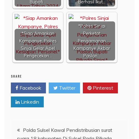
Bupati…
Berhasil Ikut…
*Polres Sinjai
*Siap Amankan
Perketat
Kampanye, Polres
Pengamanan
Sinjai Gelar Apel
Kampanye Akbar
Pengecekan…
Paslon…
SHARE
Facebook
Twitter
Pinterest
Linkedin
Navigasi
Polda Sulsel Kawal Pendistribusian surat
suara 18 kabupaten Di Sulsel Pada Pilkada