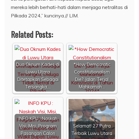
mereka lebih berhati-hati dalam menjaga netralitas di
Pilkada 2024,” kuncinya.// LIM.
Related Posts:
Dua Oknum Kades di
*How Democratic
Luwu Utara
Constitutionalism
Ditetapkan Sebagai
Die? Jalan Terjal
Tersangka,…
Mahkamah…
INFO KPU : Naskah
Visi, Misi, Program
Selamat! 27 Putra
Pasangan Calon
Terbaik Luwu Utara