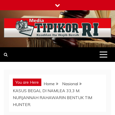
Skip
to
content
Tipikor-ri-online.my.id
Keadilan Itu Wajib Bersih
You are Here
Home
Nasional
KASUS BEGAL DI NAMLEA 33,3 M.
NURJANNAH RAHAWARIN BENTUK TIM
HUNTER.