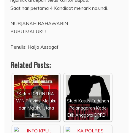
Saat hari pertama 4 Kandidat menarik no.undi.
NURJANAH RAHAWARIN
BURU MALUKU.
Penulis; Halija Assagaf
Related Posts:
*Ketua DPD INTRA-
WIN Provinsi Maluku
Studi Kasus Tuduhan
dan Maluku Utara
Pelanggaran Kode
Minta…
Etik Anggota DPRD…