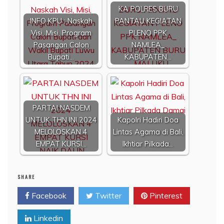
KA POLRES BURU
INFO KPU : Naskah
PANTAU KEGIATAN
Visi, Misi, Program
PLENO PPK
Pasangan Calon
NAMLEA_
Bupati…
KABUPATEN…
PARTAI NASDEM
UNTUK THN INI 2024
Kapolri Hadiri Doa
MELOLOSKAN 4
Lintas Agama di Bali,
EMPAT KURSI…
Ikhtiar Pilkada…
SHARE
Facebook
Twitter
Pinterest
Linkedin