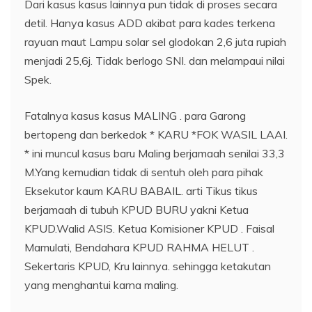
Dari kasus kasus lainnya pun tidak di proses secara
detil. Hanya kasus ADD akibat para kades terkena
rayuan maut Lampu solar sel glodokan 2,6 juta rupiah
menjadi 25,6j. Tidak berlogo SNI. dan melampaui nilai
Spek.
Fatalnya kasus kasus MALING . para Garong
bertopeng dan berkedok * KARU *FOK WASIL LAAI.
* ini muncul kasus baru Maling berjamaah senilai 33,3
M.Yang kemudian tidak di sentuh oleh para pihak
Eksekutor kaum KARU BABAIL. arti Tikus tikus
berjamaah di tubuh KPUD BURU yakni Ketua
KPUD.Walid ASIS. Ketua Komisioner KPUD . Faisal
Mamulati, Bendahara KPUD RAHMA HELUT .
Sekertaris KPUD, Kru lainnya. sehingga ketakutan
yang menghantui karna maling.