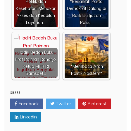
Politik dan
*Benarkah Partai
Kesehatan: Menakar
Demokrat Dalang di
Akses dan Keadilan
Balik Isu Ijazah
Layanan…
Palsu…
Hadiri Bedah Buku
Prof Paiman Raharjo,
Ketua MPR RI
*Membaca Arah
Bamsoet…
Politik NasDem*
SHARE
Facebook
Twitter
Pinterest
Linkedin