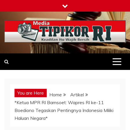
Skip
to
content
Tipikor-ri-online.my.id
Keadilan Itu Wajib Bersih
You are Here
Home
Artikel
*Ketua MPR RI Bamsoet: Wapres RI ke-11
Boediono Tegaskan Pentingnya Indonesia Miliki
Haluan Negara*