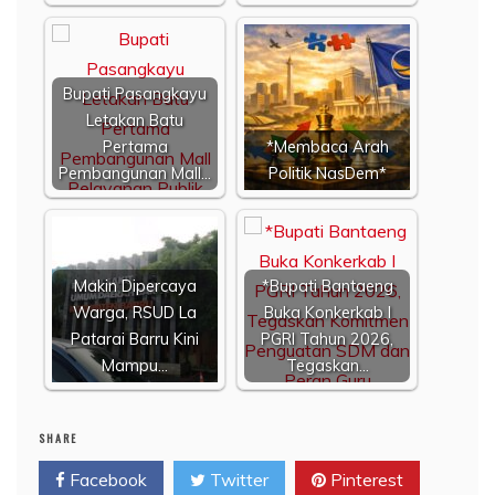
Bupati Pasangkayu
Letakan Batu
Pertama
*Membaca Arah
Pembangunan Mall…
Politik NasDem*
​Makin Dipercaya
*Bupati Bantaeng
Warga, RSUD La
Buka Konkerkab I
Patarai Barru Kini
PGRI Tahun 2026,
Mampu…
Tegaskan…
SHARE
Facebook
Twitter
Pinterest