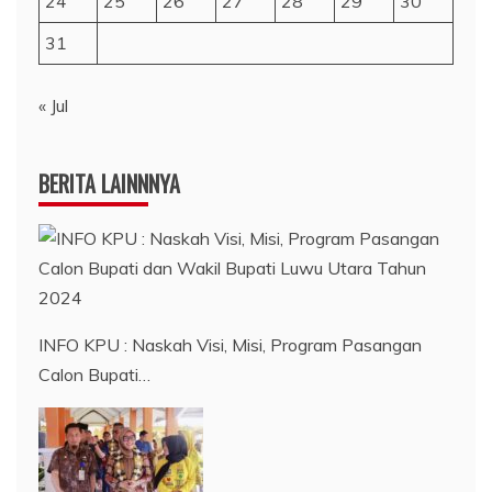
24
25
26
27
28
29
30
31
« Jul
BERITA LAINNNYA
INFO KPU : Naskah Visi, Misi, Program Pasangan
Calon Bupati…