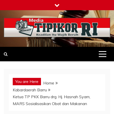
Skip
to
content
Tipikor-ri-online.my.id
Keadilan Itu Wajib Bersih
You are Here
Home
Kabardaerah Barru
Ketua TP PKK Barru drg. Hj. Hasnah Syam,
MARS Sosialisasikan Obat dan Makanan