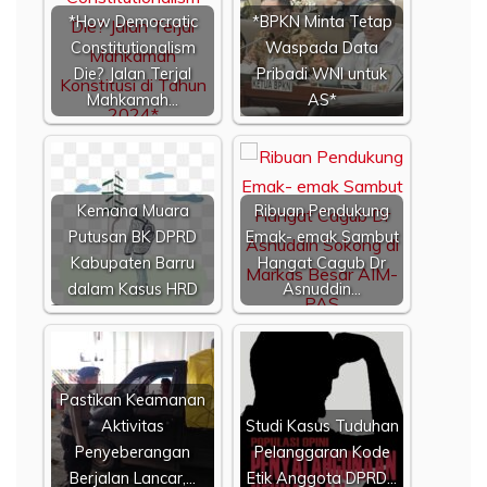
*How Democratic
*BPKN Minta Tetap
Constitutionalism
Waspada Data
Die? Jalan Terjal
Pribadi WNI untuk
Mahkamah…
AS*
Kemana Muara
Ribuan Pendukung
Putusan BK DPRD
Emak- emak Sambut
Kabupaten Barru
Hangat Cagub Dr
dalam Kasus HRD
Asnuddin…
Pastikan Keamanan
Aktivitas
Studi Kasus Tuduhan
Penyeberangan
Pelanggaran Kode
Berjalan Lancar,…
Etik Anggota DPRD…