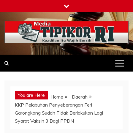
Skip
to
content
Tipikor-ri-online.my.id
Keadilan Itu Wajib Bersih
You are Here
Home
Daerah
KKP Pelabuhan Penyeberangan Feri
Garongkong Sudah Tidak Berlakukan Lagi
Syarat Vaksin 3 Bagi PPDN