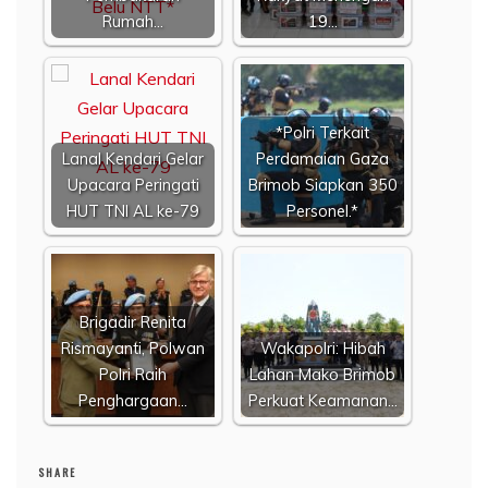
Rumah…
19…
*Polri Terkait
Lanal Kendari Gelar
Perdamaian Gaza
Upacara Peringati
Brimob Siapkan 350
HUT TNI AL ke-79
Personel.*
Brigadir Renita
Rismayanti, Polwan
Wakapolri: Hibah
Polri Raih
Lahan Mako Brimob
Penghargaan…
Perkuat Keamanan…
SHARE