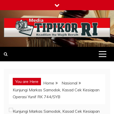
Skip
to
content
Tipikor-ri-online.my.id
Keadilan Itu Wajib Bersih
You are Here
Home
Nasional
Kunjungi Markas Samodok, Kasad Cek Kesiapan
Operasi Yunif RK 744/SYB