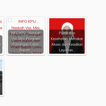
INFO KPU : Naskah
Politik dan
Visi, Misi, Program
Kesehatan: Menakar
a
Pasangan Calon
Akses dan Keadilan
Bupati…
Layanan…
a