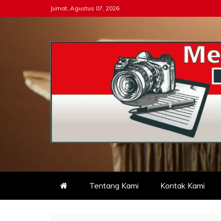
Skip
Jumat, Agustus 07, 2026
to
content
Tipikor-ri-online.my.i
Keadilan Itu Wajib Bersih
Tentang Kami
Kontak Kami