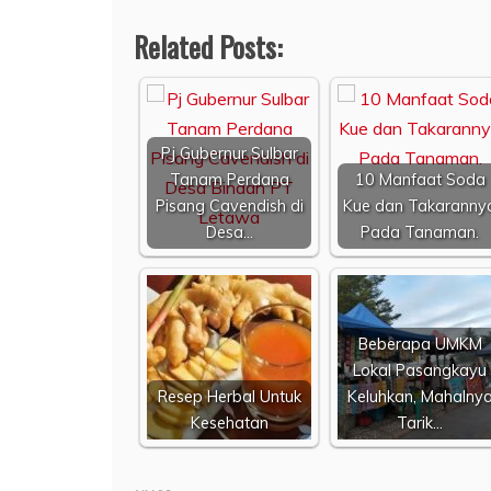
Related Posts:
Pj Gubernur Sulbar
Tanam Perdana
10 Manfaat Soda
Pisang Cavendish di
Kue dan Takaranny
Desa…
Pada Tanaman.
Beberapa UMKM
Lokal Pasangkayu
Resep Herbal Untuk
Keluhkan, Mahalny
Kesehatan
Tarik…