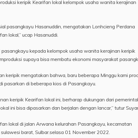
uksi keripik Kearifan lokal kelompok usaha wanita kerajinan
osial pasangkayu Hasanuddin, mengatakan Lonhcieng Perdana
ifan lokal,” ucap Hasanuddi.
al pasangkayu kepada kelompok usaha wanita kerajinan keripik
l memproduksi supaya bisa membatu ekonomi masyarakat pasangk
nan keripik mengatakan bahwa, baru beberapa Minggu kami prod
u di pasarkan di beberapa kios di Pasangkayu.
nan keripik Kearifan lokal ini, berharap dukungan dari pemerinta
okal ini bisa dipasarkan dan berjalan dengan lancar,” tutur Suyan
rifan lokal di jalan Arwana kelurahan Pasangkayu, kecamatan
 sulawesi barat, Sulbar.selasa 01 November 2022.