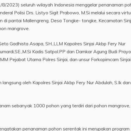
23/8/2023) seluruh wilayah Indonesia menggelar penanaman p
deral Polisi Drs. Listyo Sigit Prabowo, M.Si melalui secara virtu
an di pantai Mallengreng, Desa Tongke- tongke, Kecamatan Sinj
hon mangrove.
i Seto Gadhista Asapa, SH.,LLM Kapolres Sinjai Akbp Fery Nur
. Sumardi,SE.,M.Si Kadis Satpol.PP dan Damkar Agung Budi Prayo
.,MM Pejabat Utama Polres Sinjai, dan unsur Forkopimcam Sinjai
 langsung oleh Kapolres Sinjai Akbp Fery Nur Abdulah, S.Ik dan
itanam sebanyak 1000 pohon yang terdiri dari pohon mangrove,
k mengatakan penanaman pohon serentak ini merupakan program