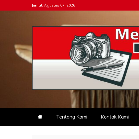
Skip
Jumat, Agustus 07, 2026
to
content
Tipikor-ri-online.my.i
Keadilan Itu Wajib Bersih
Tentang Kami
Kontak Kami