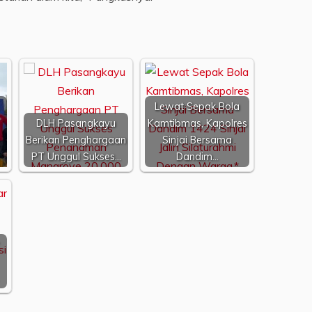
Lewat Sepak Bola
DLH Pasangkayu
Kamtibmas, Kapolres
Berikan Penghargaan
Sinjai Bersama
PT Unggul Sukses…
Dandim…