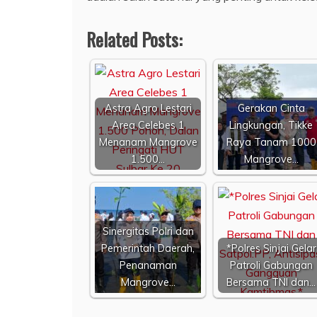
Related Posts:
Astra Agro Lestari
Gerakan Cinta
Area Celebes 1
Lingkungan, Tikke
Menanam Mangrove
Raya Tanam 1000
1.500…
Mangrove…
Sinergitas Polri dan
Pemerintah Daerah,
*Polres Sinjai Gelar
Penanaman
Patroli Gabungan
Mangrove…
Bersama TNI dan…