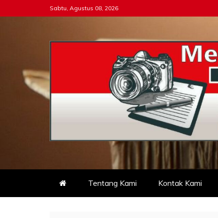
Skip
Sabtu, Agustus 08, 2026
to
content
Tipikor-ri-online.my.i
Keadilan Itu Wajib Bersih
Tentang Kami
Kontak Kami