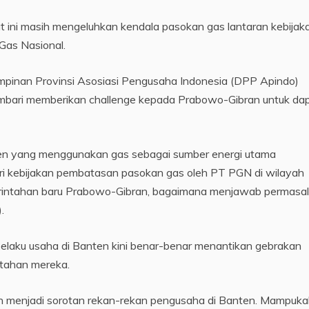
t ini masih mengeluhkan kendala pasokan gas lantaran kebijak
Gas Nasional.
mpinan Provinsi Asosiasi Pengusaha Indonesia (DPP Apindo)
 sembari memberikan challenge kepada Prabowo-Gibran untuk da
Banten yang menggunakan gas sebagai sumber energi utama
dari kebijakan pembatasan pasokan gas oleh PT PGN di wilayah
merintahan baru Prabowo-Gibran, bagaimana menjawab permasa
.
elaku usaha di Banten kini benar-benar menantikan gebrakan
ntahan mereka.
n menjadi sorotan rekan-rekan pengusaha di Banten. Mampuk