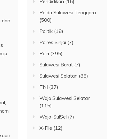
Pendidikan
(16)
Polda Sulawesi Tenggara
(500)
i dan
Politik
(18)
Polres Sinjai
(7)
as
nuju
Polri
(395)
Sulawesi Barat
(7)
Sulawesi Selatan
(88)
TNI
(37)
Wajo Sulawesi Selatan
al,
(115)
onomi
Wajo-SulSel
(7)
X-File
(12)
gkaan