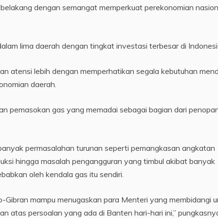
ak belakang dengan semangat memperkuat perekonomian nasiona
am lima daerah dengan tingkat investasi terbesar di Indonesi
ikan atensi lebih dengan memperhatikan segala kebutuhan men
onomian daerah.
kan pemasokan gas yang memadai sebagai bagian dari penopa
di banyak permasalahan turunan seperti pemangkasan angkatan
duksi hingga masalah pengangguran yang timbul akibat banyak
babkan oleh kendala gas itu sendiri.
owo-Gibran mampu menugaskan para Menteri yang membidangi u
n atas persoalan yang ada di Banten hari-hari ini,” pungkasny