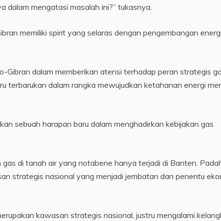
a dalam mengatasi masalah ini?” tukasnya.
ran memiliki spirit yang selaras dengan pengembangan energ
wo-Gibran dalam memberikan atensi terhadap peran strategis g
baru terbarukan dalam rangka mewujudkan ketahanan energi me
erikan sebuah harapan baru dalam menghadirkan kebijakan gas
gas di tanah air yang notabene hanya terjadi di Banten. Padah
san strategis nasional yang menjadi jembatan dan penentu ek
erupakan kawasan strategis nasional, justru mengalami kelan