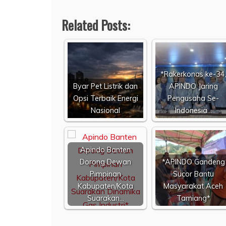
Related Posts:
*Rakerkonas ke-34
Byar Pet Listrik dan
APINDO Jaring
Opsi Terbaik Energi
Pengusaha Se-
Nasional
Indonesia…
Apindo Banten
Dorong Dewan
*APINDO Gandeng
Pimpinan
Sucor Bantu
Kabupaten/Kota
Masyarakat Aceh
Suarakan…
Tamiang*