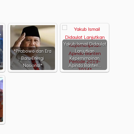
,
Yakub Ismail Didaulat
*Prabowo dan Era
Lanjutkan
Baru Energi
Kepemimpinan
Nasional*
Apindo Banten…