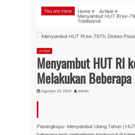
You are Here
Home
Artikel
Menyambut HUT RI ke-79T
Tradisional
Artikel
Menyambut HUT RI ke
Melakukan Beberapa J
Agustus 16, 2024
admin
Pasangkayu- Menyambut Ulang Tahun ( HUT) 
beberapa jenis perlombaan tradisional di ha