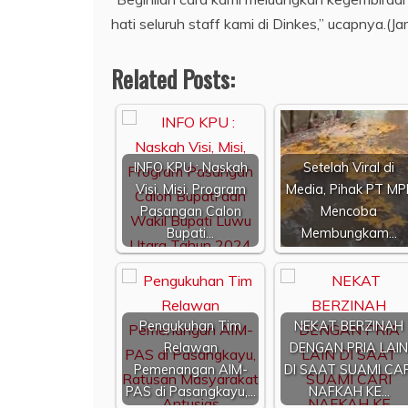
hati seluruh staff kami di Dinkes,” ucapnya.(Ja
Related Posts:
INFO KPU : Naskah
Setelah Viral di
Visi, Misi, Program
Media, Pihak PT MP
Pasangan Calon
Mencoba
Bupati…
Membungkam…
Pengukuhan Tim
NEKAT BERZINAH
Relawan
DENGAN PRIA LAIN
Pemenangan AIM-
DI SAAT SUAMI CAR
PAS di Pasangkayu,…
NAFKAH KE…