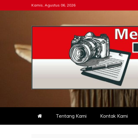
Skip
Kamis, Agustus 06, 2026
to
content
Tipikor-ri-online.my.i
Keadilan Itu Wajib Bersih
Tentang Kami
Kontak Kami