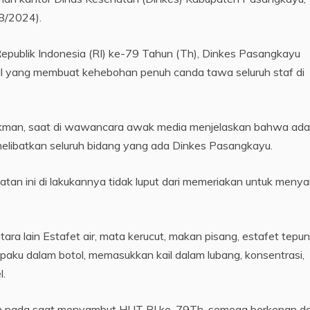
08/2024).
ublik Indonesia (RI) ke-79 Tahun (Th), Dinkes Pasangkayu
l yang membuat kehebohan penuh canda tawa seluruh staf di
ukman, saat di wawancara awak media menjelaskan bahwa ad
elibatkan seluruh bidang yang ada Dinkes Pasangkayu.
atan ini di lakukannya tidak luput dari memeriakan untuk meny
ra lain Estafet air, mata kerucut, makan pisang, estafet tepun
aku dalam botol, memasukkan kail dalam lubang, konsentrasi,
l.
an pada saat menyambut HUT RI ke-79Th, semoga berkenan d