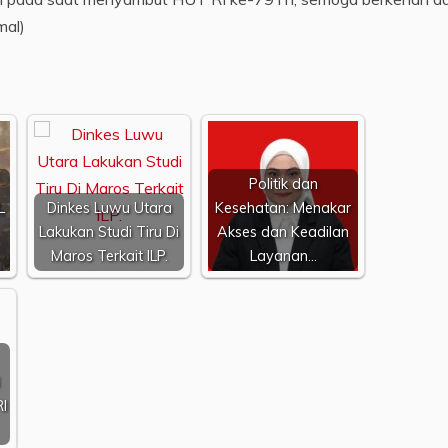
mal)
Politik dan
L
Dinkes Luwu Utara
Kesehatan: Menakar
Lakukan Studi Tiru Di
Akses dan Keadilan
Maros Terkait ILP.
Layanan…
I