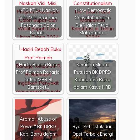
INFO KPU : Naskah
*How Democratic
Visi, Misi, Program
Constitutionalism
Pasangan Calon
Die? Jalan Terjal
Bupati…
Mahkamah…
Hadiri Bedah Buku
Kemana Muara
Prof Paiman Raharjo,
Putusan BK DPRD
Ketua MPR RI
Kabupaten Barru
Bamsoet…
dalam Kasus HRD
Aroma "Abuse of
Power" BK DPRD
Byar Pet Listrik dan
Kab. Barru dalam
Opsi Terbaik Energi