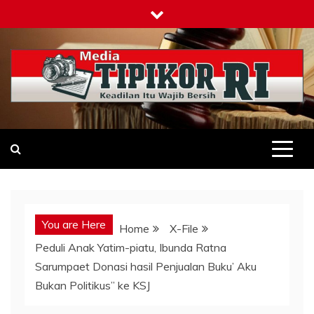
Skip
to
content
Tipikor-ri-online.my.id
Keadilan Itu Wajib Bersih
You are Here
Home
X-File
Peduli Anak Yatim-piatu, Ibunda Ratna
Sarumpaet Donasi hasil Penjualan Buku’ Aku
Bukan Politikus” ke KSJ