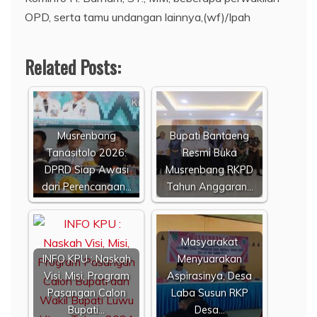
OPD, serta tamu undangan lainnya,(wf)/Ipah
Related Posts:
Musrenbang
Bupati Bantaeng
Tanasitolo 2026:
Resmi Buka
DPRD Siap Awasi
Musrenbang RKPD
dari Perencanaan…
Tahun Anggaran…
Masyarakat
INFO KPU : Naskah
Menyuarakan
Visi, Misi, Program
Aspirasinya, Desa
Pasangan Calon
Laba Susun RKP
Bupati…
Desa…