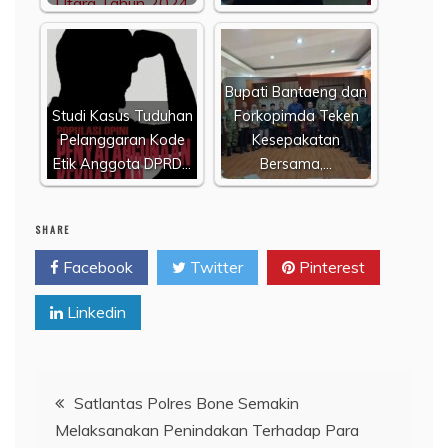
Bupati Bantaeng dan
Studi Kasus Tuduhan
Forkopimda Teken
Pelanggaran Kode
Kesepakatan
Etik Anggota DPRD…
Bersama,…
SHARE
Facebook
Twitter
Pinterest
Linkedin
Navigasi
Satlantas Polres Bone Semakin
Melaksanakan Penindakan Terhadap Para