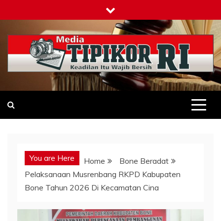
Skip
to
content
Tipikor-ri-online.my.id
Keadilan Itu Wajib Bersih
You are Here
Home
Bone Beradat
Pelaksanaan Musrenbang RKPD Kabupaten
Bone Tahun 2026 Di Kecamatan Cina