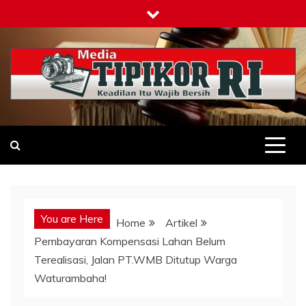
Skip
to
content
Tipikor-ri-online.my.id
Keadilan Itu Wajib Bersih
You are Here
Home
Artikel
Pembayaran Kompensasi Lahan Belum
Terealisasi, Jalan PT.WMB Ditutup Warga
Waturambaha!