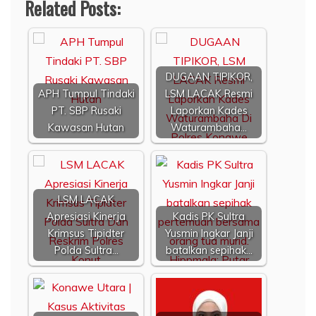
Related Posts:
DUGAAN TIPIKOR,
APH Tumpul Tindaki
LSM LACAK Resmi
PT. SBP Rusaki
Laporkan Kades
Kawasan Hutan
Waturambaha…
LSM LACAK
Apresiasi Kinerja
Kadis PK Sultra
Krimsus Tipidter
Yusmin Ingkar Janji
Polda Sultra…
batalkan sepihak…