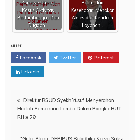
Konawe Utara |
Politik dan
Kasus Aktivitas
Kesehatan: Menakar
Pertambangan Dan
Akses dan Keadilan
Dugaan…
Layanan…
SHARE
Facebook
Twitter
Pinterest
Linkedin
Navigasi
Direktur RSUD Syekh Yusuf Menyerahan
Hadiah Pemenang Lomba Dalam Rangka HUT
pos
RI ke 78
*Gelar Pleno, DEPIPUS Baladhika Karya Soksi