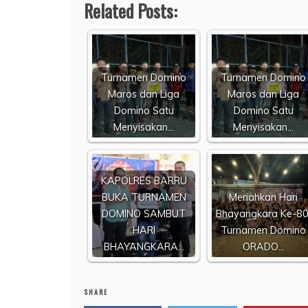
Related Posts:
Turnamen Domino
Turnamen Domino
Maros dan Liga
Maros dan Liga
Domino Satu
Domino Satu
Menyisakan…
Menyisakan…
KAPOLRES BARRU
BUKA TURNAMEN
Meriahkan Hari
DOMINO SAMBUT
Bhayangkara Ke-80
HARI
Turnamen Domino
BHAYANGKARA…
ORADO…
SHARE