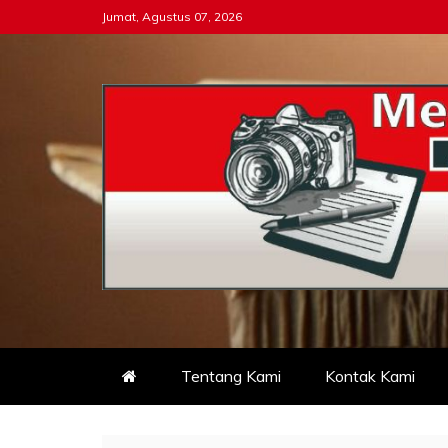
Skip
Jumat, Agustus 07, 2026
to
content
Tipikor-ri-online.my.i
Keadilan Itu Wajib Bersih
Tentang Kami
Kontak Kami