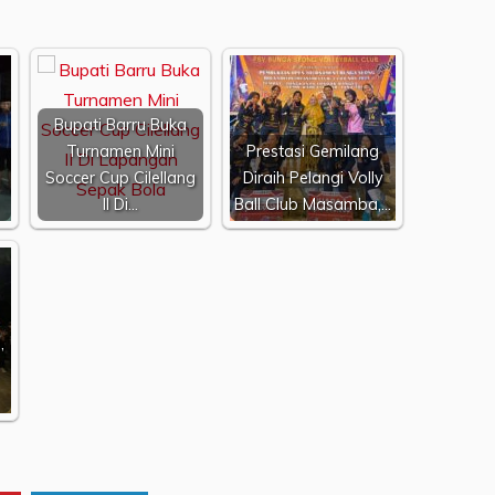
Bupati Barru Buka
Turnamen Mini
Prestasi Gemilang
Soccer Cup Cilellang
Diraih Pelangi Volly
II Di…
Ball Club Masamba,…
,