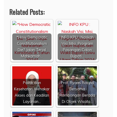
Related Posts:
*How Democratic
INFO KPU : Naskah
Constitutionalism
Visi, Misi, Program
Die? Jalan Terjal
Pasangan Calon
Mahkamah…
Bupati…
Politik dan
Prof. Ryaas Rasyid
Kesehatan: Menakar
Bersama
Akses dan Keadilan
Rombongan Berada
Layanan…
Di Objek Wisata…