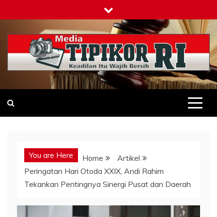
Skip
to
content
Tipikor-ri-online.my.id
Keadilan Itu Wajib Bersih
You are Here
Home
Artikel
Peringatan Hari Otoda XXIX, Andi Rahim
Tekankan Pentingnya Sinergi Pusat dan Daerah