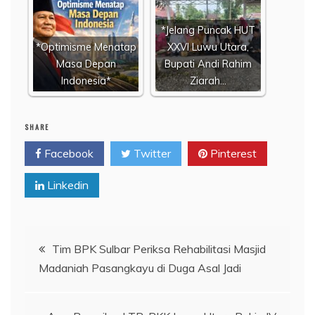
*Jelang Puncak HUT
*Optimisme Menatap
XXVI Luwu Utara,
Masa Depan
Bupati Andi Rahim
Indonesia*
Ziarah…
SHARE
Facebook
Twitter
Pinterest
Linkedin
Navigasi
Tim BPK Sulbar Periksa Rehabilitasi Masjid
Madaniah Pasangkayu di Duga Asal Jadi
pos