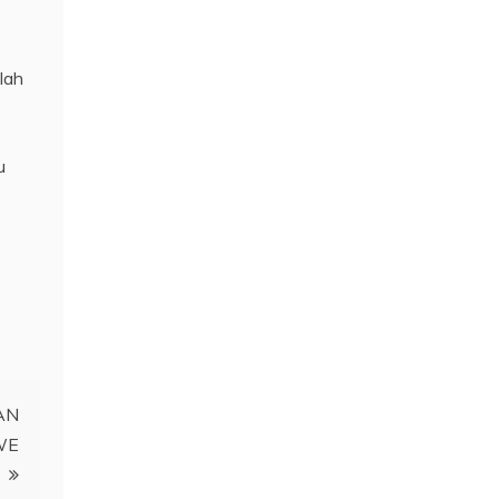
lah
u
AN
WE