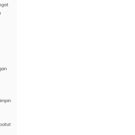
ngat
n
ngan
impin
patut