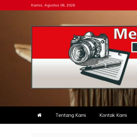
Skip
Kamis, Agustus 06, 2026
to
content
Tipikor-ri-online.my.i
Keadilan Itu Wajib Bersih
Tentang Kami
Kontak Kami