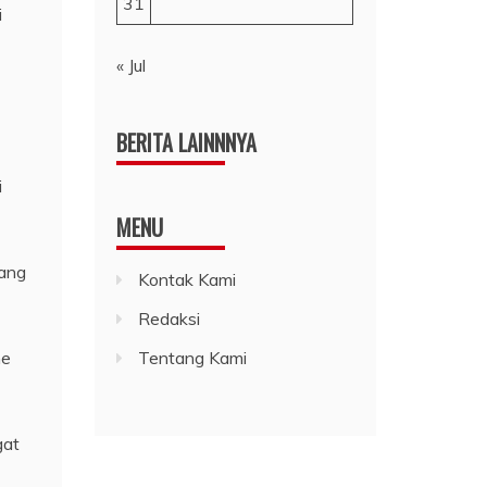
31
i
« Jul
BERITA LAINNNYA
i
MENU
yang
Kontak Kami
Redaksi
ne
Tentang Kami
gat