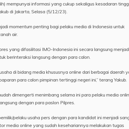
ih) mempunyai informasi yang cukup sekaligus kesadaran tingg
b di Jakarta, Selasa (5/12/23).
enjadi momentum penting bagi pelaku media di Indonesia untuk
anah air.
lpres yang difasilitasi IMO-Indonesia ini secara langsung menjad
tuk berinteraksi langsung dengan para calon.
ku usaha di bidang media khususnya online dari berbagai daerah 
paran para calon pimpinan tertinggi negeri ini,” terang Yakub.
mudah dimengerti menimbang selama ini para pelaku media onli
langsung dengan para paslon Pilpres.
pemilik/pelaku usaha pers dengan para kandidat ini menjadi san
tor media online yang sudah kesehariannya melakukan tugas