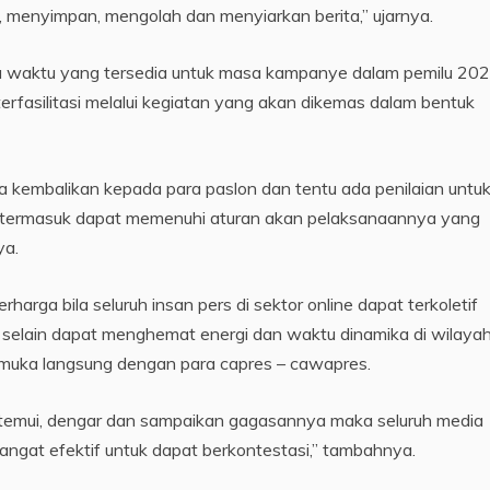
ki, menyimpan, mengolah dan menyiarkan berita,” ujarnya.
ya waktu yang tersedia untuk masa kampanye dalam pemilu 2024
 terfasilitasi melalui kegiatan yang akan dikemas dalam bentuk
 kembalikan kepada para paslon dan tentu ada penilaian untuk 
m, termasuk dapat memenuhi aturan akan pelaksanaannya yang
ya.
harga bila seluruh insan pers di sektor online dapat terkoletif
elain dapat menghemat energi dan waktu dinamika di wilayah
muka langsung dengan para capres – cawapres.
an temui, dengar dan sampaikan gagasannya maka seluruh media
angat efektif untuk dapat berkontestasi,” tambahnya.