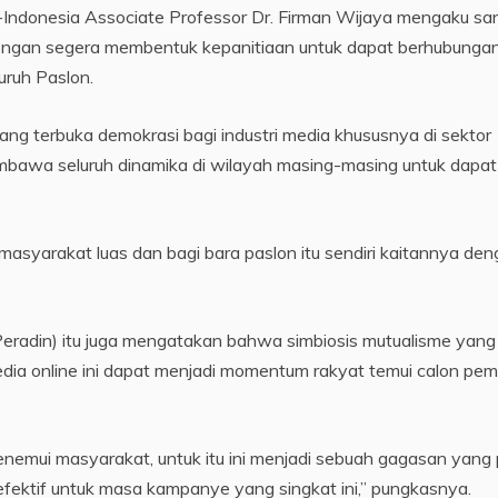
ndonesia Associate Professor Dr. Firman Wijaya mengaku sa
dengan segera membentuk kepanitiaan untuk dapat berhubunga
ruh Paslon.
ruang terbuka demokrasi bagi industri media khususnya di sektor
bawa seluruh dinamika di wilayah masing-masing untuk dapat
masyarakat luas dan bagi bara paslon itu sendiri kaitannya de
radin) itu juga mengatakan bahwa simbiosis mutualisme yang
dia online ini dapat menjadi momentum rakyat temui calon pem
emui masyarakat, untuk itu ini menjadi sebuah gagasan yang 
i efektif untuk masa kampanye yang singkat ini,” pungkasnya.