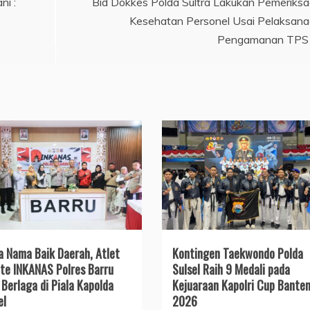
ni :
Bid Dokkes Polda Sultra Lakukan Pemeriks
Kesehatan Personel Usai Pelaksan
Pengamanan TPS
a Nama Baik Daerah, Atlet
Kontingen Taekwondo Polda
te INKANAS Polres Barru
Sulsel Raih 9 Medali pada
 Berlaga di Piala Kapolda
Kejuaraan Kapolri Cup Bante
el
2026