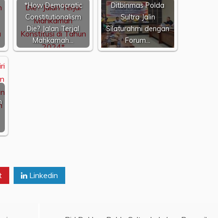
*How Democratic
Ditbinmas Polda
Constitutionalism
Sultra Jalin
Die? Jalan Terjal
Silaturahmi dengan
Mahkamah…
Forum…
n
t
Linkedin