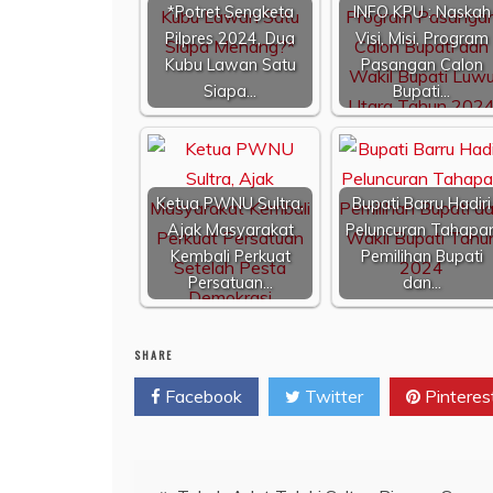
*Potret Sengketa
INFO KPU : Naskah
Pilpres 2024, Dua
Visi, Misi, Program
Kubu Lawan Satu
Pasangan Calon
Siapa…
Bupati…
Ketua PWNU Sultra,
Bupati Barru Hadiri
Ajak Masyarakat
Peluncuran Tahapa
Kembali Perkuat
Pemilihan Bupati
Persatuan…
dan…
SHARE
Facebook
Twitter
Pinteres
Navigasi