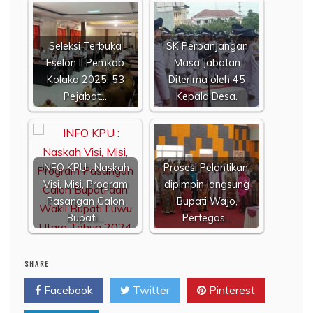
Seleksi Terbuka
SK Perpanjangan
Eselon II Pemkab
Masa Jabatan
Kolaka 2025, 53
Diterima oleh 45
Pejabat…
Kepala Desa.
INFO KPU : Naskah
Prosesi Pelantikan,
Visi, Misi, Program
dipimpin langsung
Pasangan Calon
Bupati Wajo,
Bupati…
Pertegas…
SHARE
Facebook
Twitter
Pinterest