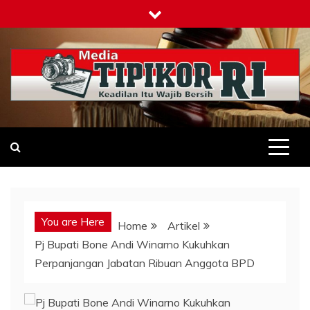
Skip
to
content
Tipikor-ri-online.my.id
Keadilan Itu Wajib Bersih
You are Here
Home
Artikel
Pj Bupati Bone Andi Winarno Kukuhkan
Perpanjangan Jabatan Ribuan Anggota BPD