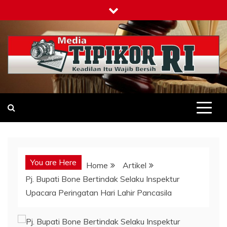
Skip
to
content
Tipikor-ri-online.my.id
Keadilan Itu Wajib Bersih
You are Here
Home
Artikel
Pj. Bupati Bone Bertindak Selaku Inspektur
Upacara Peringatan Hari Lahir Pancasila