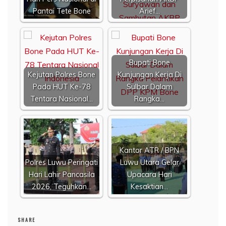
Pantai Tete Bone
Arief…
Bupati Bone
Kejutan Polres Bone
Kunjungan Kerja Di
Pada HUT Ke-78
Sulbar Dalam
Tentara Nasional…
Rangka…
Kantor ATR / BPN
Polres Luwu Peringati
Luwu Utara Gelar
Hari Lahir Pancasila
Upacara Hari
2026, Teguhkan…
Kesaktian…
SHARE