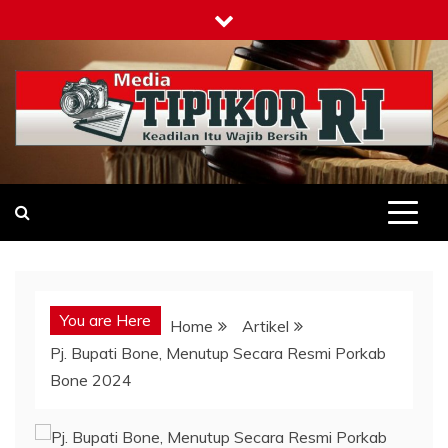
Skip
to
content
Tipikor-ri-online.my.id
Keadilan Itu Wajib Bersih
You are Here
Home
Artikel
Pj. Bupati Bone, Menutup Secara Resmi Porkab
Bone 2024