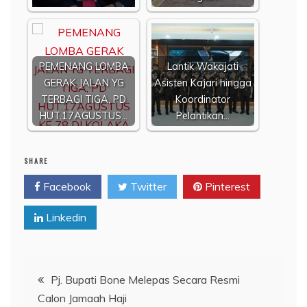
PEMENANG LOMBA
Lantik Wakajati
GERAK JALAN YG
Asisten Kajari hingga
TERBAGI TIGA, PD
Koordinator
HUT.17AGUSTUS…
Pelantikan…
SHARE
Facebook
Twitter
Pinterest
Linkedin
Navigasi
Pj. Bupati Bone Melepas Secara Resmi
Calon Jamaah Haji