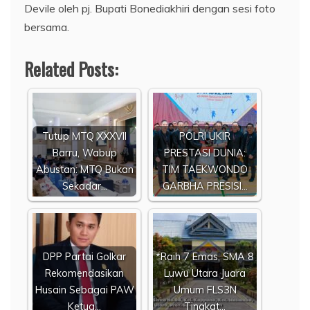
Devile oleh pj. Bupati Bonediakhiri dengan sesi foto
bersama.
Related Posts:
Tutup MTQ XXXVII
POLRI UKIR
Barru, Wabup
PRESTASI DUNIA:
Abustan: MTQ Bukan
TIM TAEKWONDO
Sekadar…
GARBHA PRESISI…
DPP Partai Golkar
*Raih 7 Emas, SMA 8
Rekomendasikan
Luwu Utara Juara
Husain Sebagai PAW
Umum FLS3N
Ketua…
Tingkat…