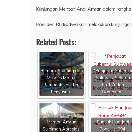
Kunjungan Mentan Andi Amran dalam rangka men
Presiden RI dijadwalkan melakukan kunjungan k
Related Posts:
Rembuk Stunting dan
*Penjabat Gubernu
Musdes Matuju
Sulawesi Selatan
Pembentukan Tim
Prof Zudan
Penyusun…
Dampingi…
Mentan Amran
Puncak Hari Jadi
Sulaiman Apresiasi
Bone Ke-694,