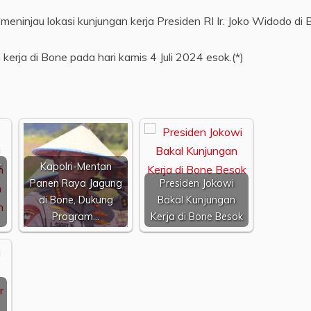
injau lokasi kunjungan kerja Presiden RI Ir. Joko Widodo di 
erja di Bone pada hari kamis 4 Juli 2024 esok.(*)
r
Kapolri-Mentan
Panen Raya Jagung
Presiden Jokowi
di Bone, Dukung
Bakal Kunjungan
Program…
Kerja di Bone Besok