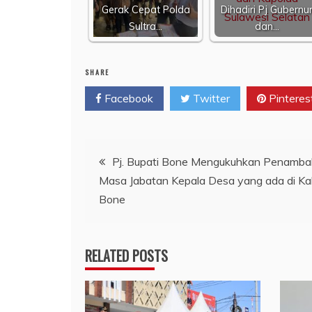
Gerak Cepat Polda
Dihadiri Pj Gubernu
Sultra…
dan…
SHARE
Facebook
Twitter
Pinteres
Navigasi
Pj. Bupati Bone Mengukuhkan Penamb
Masa Jabatan Kepala Desa yang ada di K
pos
Bone
RELATED POSTS