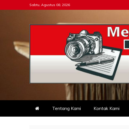
Skip
Sabtu, Agustus 08, 2026
to
content
Tipikor-ri-online.my.i
Keadilan Itu Wajib Bersih
Tentang Kami
Kontak Kami