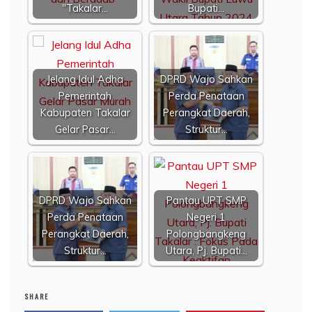
"Takalar…
Bupati…
Jelang Idul Adha
DPRD Wajo Sahkan
Pemerintah
Perda Penataan
Kabupaten Takalar
Perangkat Daerah,
Gelar Pasar…
Struktur…
DPRD Wajo Sahkan
Pantau UPT SMP
Perda Penataan
Negeri 1
Perangkat Daerah,
Polongbangkeng
Struktur…
Utara, Pj. Bupati…
SHARE