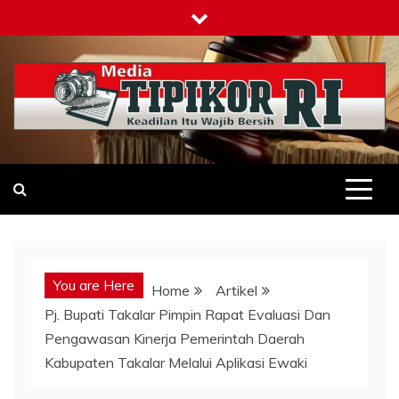
Skip
to
content
Tipikor-ri-online.my.id
Keadilan Itu Wajib Bersih
You are Here
Home
Artikel
Pj. Bupati Takalar Pimpin Rapat Evaluasi Dan
Pengawasan Kinerja Pemerintah Daerah
Kabupaten Takalar Melalui Aplikasi Ewaki