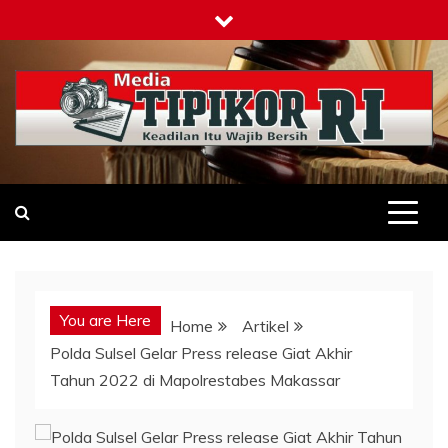
Skip
to
content
Tipikor-ri-online.my.id
Keadilan Itu Wajib Bersih
You are Here
Home
Artikel
Polda Sulsel Gelar Press release Giat Akhir
Tahun 2022 di Mapolrestabes Makassar