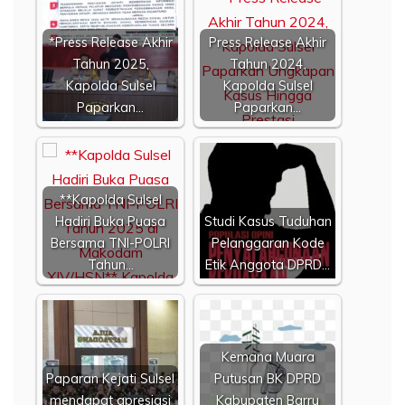
*Press Release Akhir
Press Release Akhir
Tahun 2025,
Tahun 2024,
Kapolda Sulsel
Kapolda Sulsel
Paparkan…
Paparkan…
**Kapolda Sulsel
Hadiri Buka Puasa
Studi Kasus Tuduhan
Bersama TNI-POLRI
Pelanggaran Kode
Tahun…
Etik Anggota DPRD…
Kemana Muara
Paparan Kejati Sulsel
Putusan BK DPRD
mendapat apresiasi
Kabupaten Barru